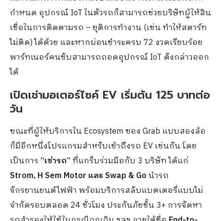
กำหนด อุปกรณ์ IoT ในตัวรถก็สามารถช่วยบริษัทผู้ให้สิน
เชื่อในการติดตามรถ – ยุติการทำงาน (เช่น ทำให้สตาร์ท
ไม่ติด) ได้ด้วย และหากผ่อนชำระครบ 72 งวดเรียบร้อย
พาร์ทเนอร์คนขับสามารถถอดอุปกรณ์ IoT ดังกล่าวออก
ได้
เปิดเช่ามอเตอร์ไซค์ EV เริ่มต้น 125 บาทต่อ
วัน
ขณะที่ผู้ให้บริการใน Ecosystem ของ Grab แบบสองล้อ
ก็มีอีกหนึ่งโปรแกรมสำหรับเข้าถึงรถ EV เช่นกัน โดย
เป็นการ
“เช่ารถ”
ที่แกร็บร่วมมือกับ 3 บริษัท ได้แก่
Strom, H Sem Motor และ Swap & Go
นำรถ
จักรยานยนต์ไฟฟ้า พร้อมบริการสลับแบตเตอรี่แบบไม่
จำกัดรอบตลอด 24 ชั่วโมง ประกันภัยชั้น 3+ การจัดหา
รถสำรองให้ใช้ในกรณีฉุกเฉิน ฯลฯ ภายใต้ชื่อ
End-to-