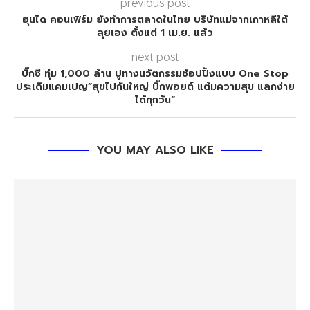
previous post
ฮุนได คอนเฟิร์ม ยังทำการตลาดในไทย บริษัทแม่จากเกาหลีใต้
ลุยเอง ตั้งแต่ 1 เม.ย. แล้ว
next post
บิ๊กซี ทุ่ม 1,000 ล้าน ปูทางนวัตกรรมช้อปปิ้งแบบ One Stop
ประเดิมแคมเปญ”สุขไปกันใหญ่ บิ๊กพอยต์ แต้มความสุข แลกง่าย
ได้ทุกวัน”
YOU MAY ALSO LIKE