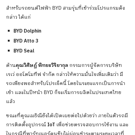
สำหรับรถยนต์ไฟฟ้า BYD สามรุ่นที่เข้าร่วมโปรแกรมดัง
กล่าว ได้แก่
BYD Dolphin
BYD Atto 3
BYD Seal
ด้าน
คุณวิศิษฏ์ พิทยะวิริยากุล
กรรมการผู้จัดการบริษัท
เรเว่ ออโตโมทีฟ จำกัด กล่าวให้ความมั่นใจเพิ่มเติมว่า มี
รถเพียงพอสำหรับโปรเจ็คนี้ โดยในระยะแรกเป็นการนำ
เข้า และในปีหน้า BYD ก็จะเริ่มการผลิตในประเทศไทย
แล้ว
ขณะที่คุณเมธิณียังได้เปิดเผยต่อไปด้วยว่า ภายในตัวรถมี
การติดตั้งอุปกรณ์
IoT
เพื่อช่วยตรวจสอบการใช้งาน และ
ในกรณีที่พาร์ทเนอร์คนขับไม่ผ่อนชำระตามระยะเวลาที่