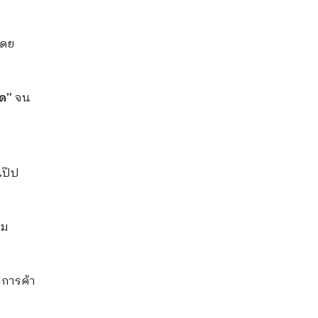
โดย
ด”
จน
ี
เป๊ป
ดม
การค้า