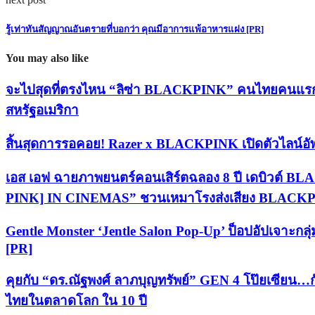
รู้เท่าทันสัญญาณอันตรายที่บอกว่า คุณมีอาการแพ้อาหารแฝง [PR]
You may also like
จะไปสุดที่ตรงไหน “ลิซ่า BLACKPINK” คนไทยคนแรก ขึ
สหรัฐอเมริกา
สิ้นสุดการรอคอย! Razer x BLACKPINK เปิดตัวไลน์
เอส เอฟ ฉายภาพยนตร์คอนเสิร์ตฉลอง 8 ปี เดบิว
PINK] IN CINEMAS” ชวนเหมาโรงส่งเสียง BLACK
Gentle Monster ‘Jentle Salon Pop-Up’ ป็อปอัปเจาะก
[PR]
คุยกับ “ดร.ณัฐพงศ์ ลาภบุญทรัพย์” GEN 4 โป๊ยเซียน…ก
ไทยในตลาดโลก ใน 10 ปี