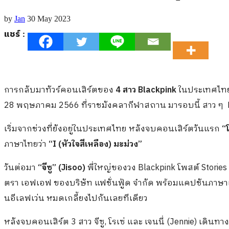
by
Jan
30 May 2023
แชร์ :
การกลับมาทัวร์คอนเสิร์ตของ
4 สาว Blackpink
ในประเทศไทยกั
28 พฤษภาคม 2566 ที่ราชมังคลากีฬาสถาน มารอบนี้ สาว ๆ B
เริ่มจากช่วงที่ยังอยู่ในประเทศไทย หลังจบคอนเสิร์ตวันแรก
“โ
ภาษาไทยว่า
“I (หัวใจสีเหลือง) มะม่วง”
วันต่อมา
“จีซู” (Jisoo)
พี่ใหญ่ของวง Blackpink โพสต์ Storie
ตรา เอฟเอฟ ของบริษัท แฟชั่นฟู้ด จำกัด พร้อมแคปชันภาษาเก
นอีเลฟเว่น หมดเกลี้ยงไปกันเลยทีเดียว
หลังจบคอนเสิร์ต 3 สาว จีซู, โรเซ่ และ เจนนี่ (Jennie) เดินทา