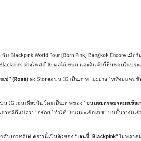
บ Blackpink World Tour [Born Pink] Bangkok Encore เมื่อวัน
lackpink ต่างโพสต์ IG ผลไม้ ขนม และสินค้าที่ชื่นชอบในปร
รเซ่” (Rosé)
ลง Stories บน IG เป็นภาพ “มะม่วง” พร้อมแคปชันท
s บน IG เช่นเดียวกัน โดยเป็นภาพซอง
“ขนมอบกรอบรสมะเขือเ
าหลีที่แปลว่า “อร่อย” ทำให้ “ขนมมะเขือเทศ” บนชั้นวางในร้า
งกลับเกาหลีใต้ คราวนี้เป็นคิวของ
“เจนนี่ Blackpink”
ไม่พลาดโ