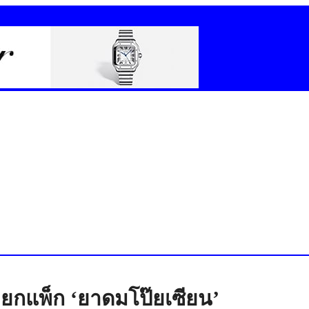
ื้อยกแพ็ก ‘ยาดมโป๊ยเซียน’