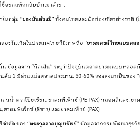
ี่ซื้อยกแพ็กกลับบ้านมาด้วย .
้าในกลุ่ม
“ของมันต้องมี”
ทั้งคนไทยและนักท่องเที่ยวต่างชาติ (
ย มาฉลองวันเกิดในประเทศไทยก็มีภาพถือ
“ยาดมหงส์ไทยแบบหลอ
 นั้น ​ข้อมูลจาก “นีลเส็น” ระบุว่าปัจจุบันตลาดยาดมแบบหลอดม
ลาดอันดับ 1 มีส่วนแบ่งตลาดประมาณ 50-60% รองลงมาเป็นของ “
 พิมเสนน้ำตราโป๊ยเซียน, ยาดมพีเพ็กซ์ (PE-PAX) หลอดสีแดง, ยา
 ยาดมพีเพ็กซ์ (สีขาว) และยาดมเพ็กซ์ (PAX)
์ จำกัด
ของ
“ตระกูลลาภบุญทรัพย์”
ข้อมูลจากกรมพัฒนาธุรกิจ