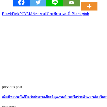
BlackPink
POYSIAN
ยาดมโป๊ยเซียน
เจนนี่ Blackpink
previous post
เมืองไทยประกันชีวิต รับประกาศเกียรติคุณ “องค์กรเครือข่ายด้านการส่งเสร
next post