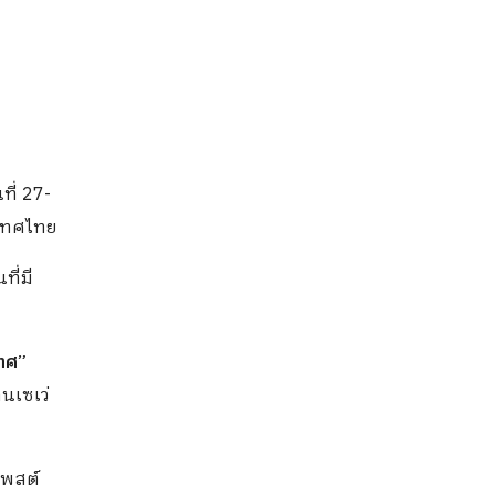
ที่ 27-
ะเทศไทย
ี่มี
ทศ”
นเซเว่
พสต์