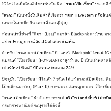
IG โชว์ไอเท็มสินค้าไทยเช่นกัน คือ
“ยาดมโป๊ยเซียน”
หลากสี ท
“ยาดม” เป็นหนึ่งในสินค้าที่เรียกว่า Must Have Item หรือสินค
เฉพาะในเอเชีย จีน เกาหลี และญี่ปุ่น)
ก่อนหน้านี้ช่วงที่ “ลิซ่า” (Lisa)” สมาชิก Blackpink สาวไท
สร้างปรากฏการณ์ Sold Out เพียงข้ามคืน
สำหรับ “ยาดมตราโป๊ยเซียน” ที่ “เจนนี่ Blackpink” โพสต์ IG
แบรนด์ “โป๊ยเซียน” (POY-SIAN) อายุกว่า 86 ปี เป็นเจ้าต
เปอร์มินท์ ฟิลด์” ที่มีส่วนแบ่งตลาด 24%
ปัจจุบัน “โป๊ยเซียน” มีสินค้า 7 ชนิด ได้แก่ ยาดมโป๊ยเซียน,
โป๊ยเซียนมาร์คทู (Mark II), ยาหม่องผสมพญายอตราโป๊ยเซียน,
“ยาดมโป๊ยเซียน” ดำเนินการภายใต้
บริษัท โกลด์ มิ้นท์ โปรดักส
กระทรวงพาณิชย์ ระบุรายได้ดังนี้