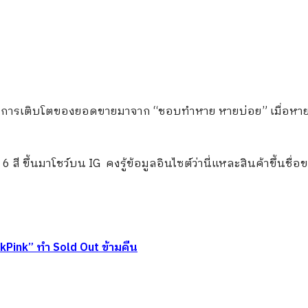
งการเติบโตของยอดขายมาจาก “ชอบทำหาย หายบ่อย” เมื่อหายบ
 สี ขึ้นมาโชว์บน IG คงรู้ข้อมูลอินไซต์ว่านี่แหละสินค้าขึ้นชื่
kPink” ทำ Sold Out ข้ามคืน