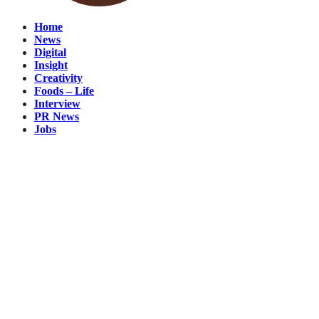
Home
News
Digital
Insight
Creativity
Foods – Life
Interview
PR News
Jobs