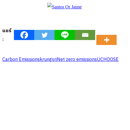
แชร์
:
Carbon Emissions
krungsri
Net zero emissions
UCHOOSE