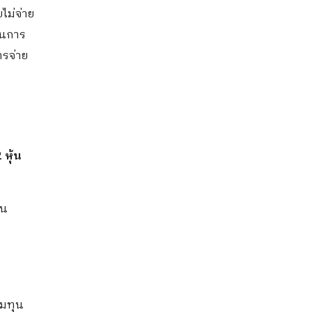
ไม่จ่าย
ในการ
รจ่าย
 หุ้น
้น
่มทุน