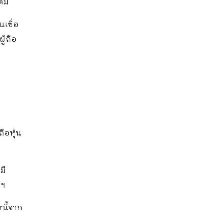
ดิม
นเชื่อ
ู้ถือ
ถือหุ้น
มี
ยฯ
หนี้จาก