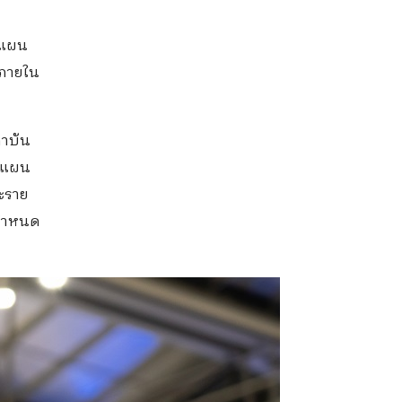
องแผน
บภายใน
ถาบัน
องแผน
ะราย
่กำหนด