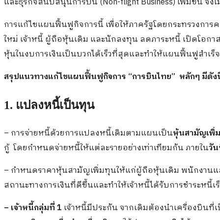
และธุรกิจสนับสนุนการบิน (Non-flight Business) เพิ่มขึ้น จึง
การแก้ไขแผนฟื้นฟูกิจการนี้ เพื่อให้ภาครัฐโดยกระทรวงการคลังย
ใหม่ เจ้าหนี้ ผู้ถือหุ้นเดิม และนักลงทุน ลดภาระหนี้ เปิดโอก
หุ้นในงบการเงินเป็นบวกได้เร็วที่สุดและทำให้แผนฟื้นฟูสำเร็จ
สรุปแนวทางแก้ไขแผนฟื้นฟูกิจการ “การบินไทย” หลักๆ มีดังนี
1. แปลงหนี้เป็นทุน
– การจ่ายหนี้ด้วยการแปลงหนี้เดิมตามแผนเป็น
หุ้นสามัญเพิ่
กู้ โดยกำหนดจ่ายหนี้ให้แต่ละรายอย่างเท่าเทียมกัน ภายใน
วั
– กำหนดราคาหุ้นสามัญเพิ่มทุนให้แก่ผู้ถือหุ้นเดิม พนักงานแล
สถานะทางการเงินที่ดีขึ้นและทำให้เจ้าหนี้ได้รับการชำระหนี้
– เจ้าหนี้กลุ่มที่ 1
เจ้าหนี้มีประกัน จากเดิมต้องนำเครื่องบินที่เ