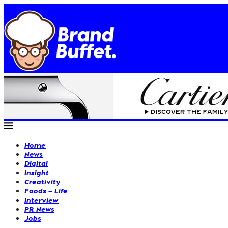
Home
News
Digital
Insight
Creativity
Foods – Life
Interview
PR News
Jobs