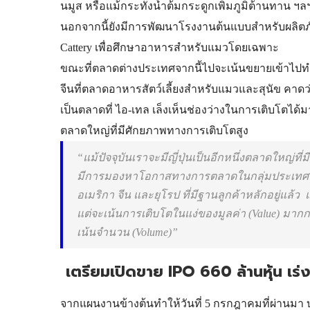
นมูส หรือแม้กระทั่งน้ำต้มกระดูกเพิ่มภูมิต้านทาน ฯล
นอกจากนี้ยังมีการพัฒนาโรงงานต้นแบบสำหรับผลิตภัณฑ
Cattery เพื่อศึกษาอาหารสำหรับแมวโดยเฉพาะ
ขณะที่ตลาดต่างประเทศจากนี้ไปจะเน้นขยายเข้าไปท
จีนที่
ตลาดอาหารสัตว์เลี้
ยงสำหรับแมวและสุนัข
คาดว่
เป็นตลาดที่ ไอ-เทล เล็งเห็นช่องว่างในการเติบโตได้
ม
ตลาดใหญ่ที่มีศักยภาพทางการเติบโตสูง
“แม้ปัจจุบันเราจะมีญี่ปุ่นเป็นอีกหนึ่งตลาดใหญ่ที
มีการมองหาโอกาสทางการตลาดในกลุ่มประเทศที่แ
อเมริกา จีน และยุโรป ที่มีฐานลูกค้าหลักอยู่แล้ว
แต่จะเน้นการเติบโตในแง่ของมูลค่า (Value) ม
เน้นจำนวน (Volume)”
เตรียมเปิดขาย IPO 660 ล้านหุ้น เร
จากแผนงานข้างต้นทำให้วันที่ 5 กรกฎาคมที่ผ่านมา