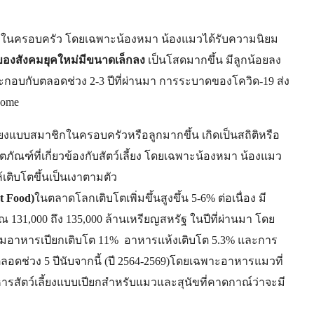
าชิกในครอบครัว โดยเฉพาะน้องหมา น้องแมวได้รับความนิยม
องสังคมยุคใหม่มีขนาดเล็กลง
เป็นโสดมากขึ้น มีลูกน้อยลง
ประกอบกับตลอดช่วง 2-3 ปีที่ผ่านมา การระบาดของโควิด-19 ส่ง
Home
ลี้ยงแบบสมาชิกในครอบครัวหรือลูกมากขึ้น เกิดเป็นสถิติหรือ
ัณฑ์ที่เกี่ยวข้องกับสัตว์เลี้ยง โดยเฉพาะน้องหมา น้องแมว
เติบโตขึ้นเป็นเงาตามตัว
t Food)
ในตลาดโลกเติบโตเพิ่มขึ้นสูงขึ้น 5-6% ต่อเนื่อง มี
าณ
131,000
ถึง
135,000
ล้านเหรียญสหรัฐ
ในปีที่ผ่านมา โดย
่มอาหารเปียกเติบโต 11% อาหารแห้งเติบโต 5.3% และการ
ลอดช่วง 5 ปีนับจากนี้ (
ปี
2564-2569)โดยเฉพาะ
อาหารแมวที่
รสัตว์เลี้ยงแบบเปี
ยกสำหรับแมวและสุนัขที่คาดกาณ์
ว่าจะมี