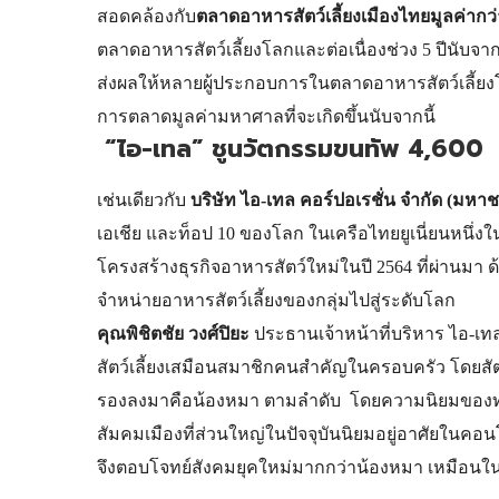
สอดคล้องกับ
ตลาดอาหารสัตว์เลี้ยงเมืองไทยมูลค่ากว
ตลาดอาหารสัตว์เลี้ยงโลกและต่อเนื่องช่วง 5 ปีนับจากน
ส่งผลให้หลายผู้ประกอบการในตลาดอาหารสัตว์เลี้ยงโลก
การตลาดมูลค่ามหาศาลที่จะเกิดขึ้นนับจากนี้
“ไอ-เทล” ชูนวัตกรรมขนทัพ 4,600 เ
เช่นเดียวกับ
บริษัท ไอ-เทล คอร์ปอเรชั่น จำกัด (มหาช
เอเชีย และท็อป 10 ของโลก ในเครือไทยยูเนี่ยนหนึ่
โครงสร้างธุรกิจอาหารสัตว์ใหม่ในปี 2564 ที่ผ่านม
จำหน่ายอาหารสัตว์เลี้ยงของกลุ่มไปสู่ระดับโลก
คุณพิชิตชัย วงศ์ปิยะ
ประธานเจ้าหน้าที่บริหาร ไอ-เท
สัตว์เลี้ยงเสมือนสมาชิกคนสำคัญในครอบครัว โดยสัตว์
รองลงมาคือน้องหมา ตามลำดับ โดยความนิยมของทาสแม
สัมคมเมืองที่ส่วนใหญ่ในปัจจุบันนิยมอยู่อาศัยในคอนโ
จึงตอบโจทย์สังคมยุคใหม่มากกว่าน้องหมา เหมือนใ