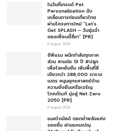
ในวันที่เทรนด์ Pet
Personalization ขับ
เคลื่อนการท่องเที่ยวไทย
ผ่านโครงการใหม่ “Let’s
Get SPLASH – วันชุ่มฉ่ำ
ของเพื่อนซี้สี่ขา” [PR]
6 August 2026
ซีพีแรม ผนึกกำลังทุกภาค
ส่วน สานต่อ 13 ปี #ปลูก
เพื่อโลกยั่งยืน เพิ่มพื้นที่สี
เขียวกว่า 288,000 ตาราง
เมตร หนุนยุทธศาสตร์ด้าน
ความยั่งยืนเครือเจริญ
โภคภัณฑ์ มุ่งสู่ Net Zero
2050 [PR]
6 August 2026
แมคโดนัลด์ ตอกย้ำพลังแห่ง
รอยยิ้ม ผ่านแคมเปญ