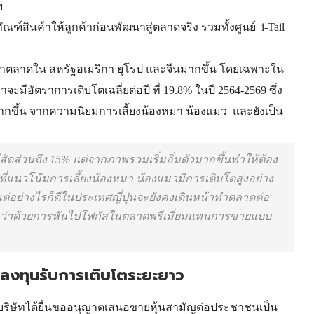
ฯ
์สินค้าให้ลูกค้าก่อนพัฒนาสู่ตลาดจริง รวมทั้งศูนย์ i-Tail
ำตลาดใน สหรัฐอเมริกา ยุโรป และจีนมากขึ้น โดยเฉพาะใน
าจะมีอัตราการเติ
บโตเฉลี่ยต่อปี
ที่
19
.
8
% ในปี
2564-2569
ซึ่ง
ากขึ้น
จากความนิยมการเลี้ยงน้องหมา น้องแมว และยังเป็น
่มีสัดส่วนถึง 15% แต่จากภาพรวมเริ่มอิ่มตัวมากขึ้นทำให้ต้อง
นวโน้มการเลี้ยงน้องหมา น้องแมวมีการเติบโตสูงอย่าง
 แต่อย่างไรก็ดีในประเทศญี่ปุ่นจะยังคงเดินหน้าทำตลาดต่อ
ากกว่าด้วยการหันไปโฟกัสในตลาดพรีเมี่ยมแทนการขายแบบ
่งลงทุนรับการเติบโตระยะยาว
 บริษัทได้ยื่นขออนุญาตเสนอขายหุ้นสามัญต่อประชาชนเป็น