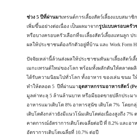
ช่วง 5 ปีที่ผ่านมา
เทรนด์การเลี้ยงสัตว์เลี้ยงแบบสม
เพิ่มขึ้นอย่างต่อเนื่อง เป็นผลมาจาก
รูปแบบครอบครัวข
หรือบางครอบครัวเลือกที่จะเลี้ยงสัตว์เลี้ยงแทนลูก 
ผลให้ประชาชนต้องกักตัวอยู่ที่บ้าน และ Work Form 
ปัจจัยเหล่านี้ล้วนส่งผลให้ประชาชนหันมาเลี้ยงสัตว์เ
เมกะเทรนด์ใหม่ของโลก พร้อมทั้งผลักดันให้ตลาดผลิตภ
ได้รับความนิยมไปทั่วโลก ทั้งอาหาร ของเล่น ขนม ให้
ทำให้ตลอด 5 ปีที่ผ่านมา
อุตสาหกรรมอาหารสัตว์ (Pe
มูลค่าทะลุ 5 ล้านล้านบาท หรือ
มียอดขายปลีกประม
อาหารแมวเติบโต 8% อาหารสุนัข เติบโต 7% โดยกลุ
เติบโตดังกล่าวยังมีแนวโน้มเติบโตต่อเนื่องสูงถึง 7% ต
คาดการณ์อั
ตราการเติบโตเฉลี่ยต่อปี
ที่
8
.
2
% และอาหา
อัตราการเติบโตเฉลี่ย
ที่ 10.7% ต่อปี