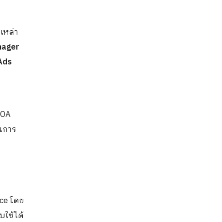
a
เหล่า
nager
Ads
 OA
วนการ
nce
โดย
บใช้ได้