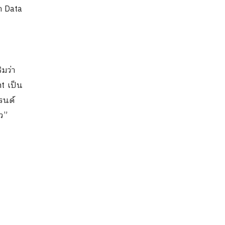
่า
Data
ริมว่า
ht
เป็น
รนด์
ว”