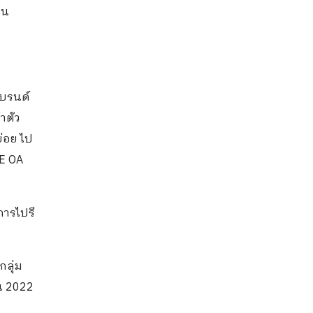
้น
แบรนด์
าตัว
ย่อย ไป
E
OA
การไปรี
กลุ่ม
น 2022