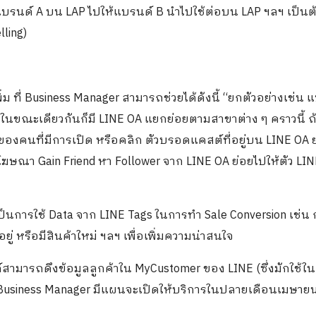
นแบรนด์
A
บน
LAP
ไปให้แบรนด์
B
นำไปใช้ต่อบน
LAP
ฯลฯ เป็นต
lling)
ม ที่
Business Manager
สามารถช่วยได้ดังนี้ “ยกตัวอย่างเช่น 
ก ในขณะเดียวกันก็มี
LINE OA
แยกย่อยตามสาขาต่าง ๆ คราวนี้ ถ้
ของคนที่มีการเปิด หรือคลิก ตัวบรอดแคสต์ที่อยู่บน
LINE OA
ิงโฆษณา
Gain Friend
หา
Follower
จาก
LINE OA
ย่อยไปให้ตัว
LIN
เป็นการใช้
Data
จาก
LINE Tags
ในการทำ
Sale Conversion
เช่น 
ยู่ หรือมีสินค้าใหม่ ฯลฯ เพื่อเพิ่มความน่าสนใจ
์สามารถดึงข้อมูลลูกค้าใน
MyCustomer
ของ
LINE (
ซึ่งมักใช้ใน
Business Manager
มีแผนจะเปิดให้บริการในปลายเดือนเมษาย