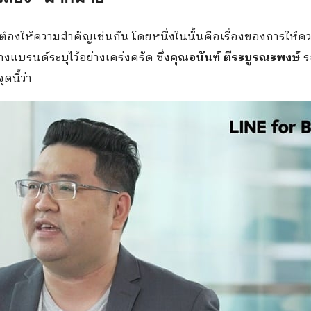
์ต้องให้ความสำคัญเช่นกัน โดยหนึ่งในนั้นคือเรื่องของการให้ค
แบรนด์ระบุไว้อย่างเคร่งครัด ซึ่ง
คุณอนันฑ์ ตีระบูรณะพงษ์
รอ
ุดนี้ว่า