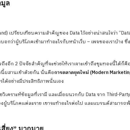
มูล
land)
เปรียบเทียบความสำคัญของ
Data
ไว้อย่างน่าสนใจว่า “
Dat
บอกว่าผู้บริโภคเข้ามาทำอะไรกับหน้าเว็บ – เพจของเราบ้าง ซึ่งน
งอีก 2 ปัจจัยสำคัญที่จะช่วยให้เราเจาะเข้าถึงขุมทองนี้ได้ก็คื
่งนี้ผสานเข้าด้วยกัน นั่นคือ
การตลาดยุคใหม่ (
Modern Marketin
ได้อย่างมีประสิทธิภาพนั่นเอง
่วยวิเคราะห์ข้อมูลที่เรามี และเมื่อผนวกกับ
Data
จาก
Third-Part
งผู้บริโภคแต่ละราย เขาจะทำอะไรต่อไป และแบรนด์สามารถ
เสี่ยง” มากมาย