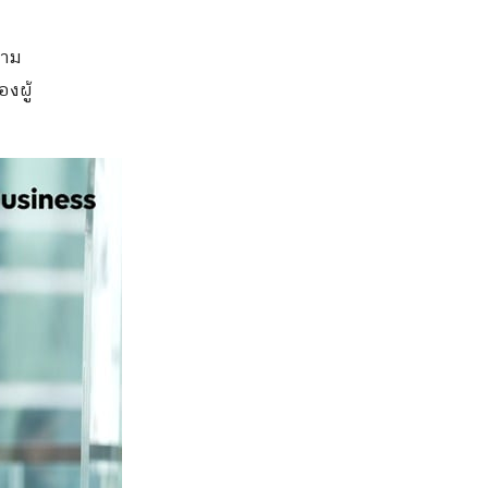
วาม
งผู้