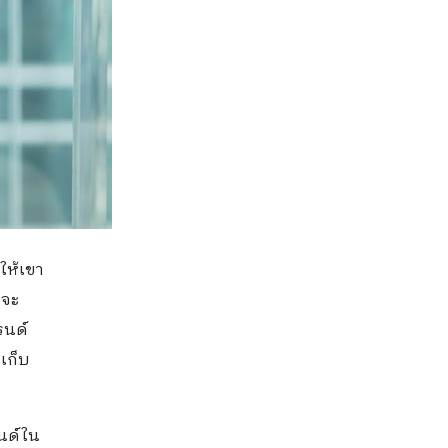
อให้เขา
าจะ
รนด์
เก็บ
นด์ใน