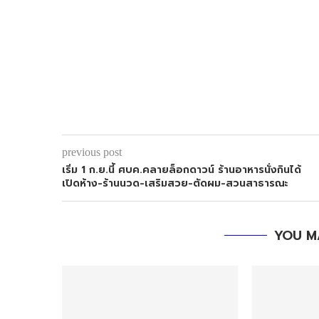
previous post
เริ่ม 1 ก.ย.นี้ ศบค.คลายล็อกดาวน์ ร้านอาหารนั่งกินได้
เปิดห้าง-ร้านนวด-เสริมสวย-ตัดผม-สวนสาธารณะ
YOU M