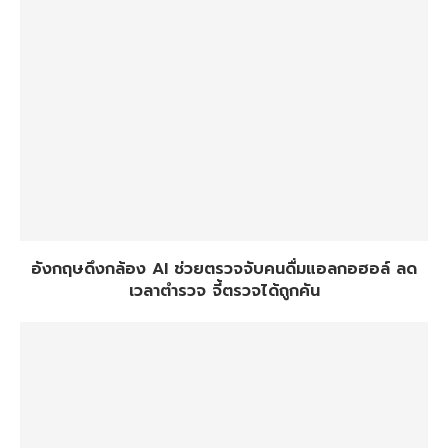
อังกฤษดึงกล้อง AI ช่วยตรวจจับคนดื่มแอลกอฮอล์ ลด
เวลาตำรวจ จี้ตรวจได้ถูกคัน