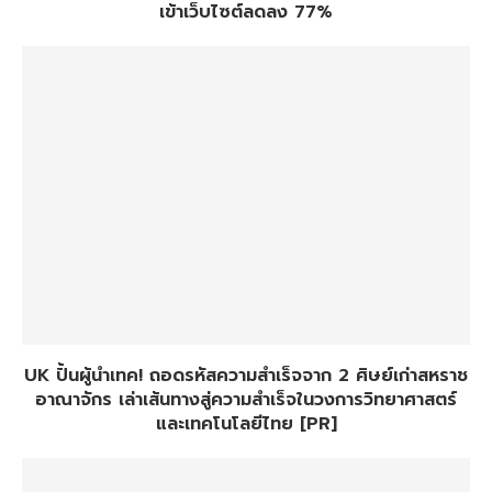
เข้าเว็บไซต์ลดลง 77%
UK ปั้นผู้นำเทค! ถอดรหัสความสำเร็จจาก 2 ศิษย์เก่าสหราช
อาณาจักร เล่าเส้นทางสู่ความสำเร็จในวงการวิทยาศาสตร์
และเทคโนโลยีไทย [PR]