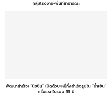
กลุ่มโรงงาน-พื้นที่สาธารณะ
พัฒนาสำเร็จ! “นิชชิน” เปิดตัวบะหมี่กึ่งสำเร็จรูปใน “น้ำเย็น”
ครั้งแรกในรอบ 55 ปี