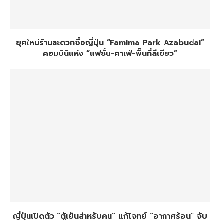
ยุคใหม่ร้านสะดวกซื้อญี่ปุ่น “Famima Park Azabudai”
คอมบินิแห่ง “แฟชั่น-คาเฟ่-พื้นที่สีเขียว”
ญี่ปุ่นเปิดตัว “ตู้เย็นสำหรับคน” แก้โจทย์ “อากาศร้อน” จับ