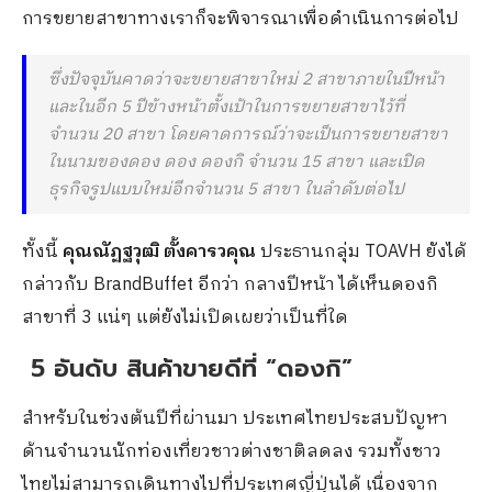
การขยายสาขาทางเราก็จะพิจารณาเพื่อดำเนินการต่อไป
ซึ่งปัจจุบันคาดว่าจะขยายสาขาใหม่ 2 สาขาภายในปีหน้า
และในอีก 5 ปีข้างหน้าตั้งเป้าในการขยายสาขาไว้ที่
จำนวน 20 สาขา โดยคาดการณ์ว่าจะเป็นการขยายสาขา
ในนามของดอง ดอง ดองกิ จำนวน 15 สาขา และเปิด
ธุรกิจรูปแบบใหม่อีกจำนวน 5 สาขา ในลำดับต่อไป
ทั้งนี้
คุณณัฏฐวุฒิ ตั้ง
คารวคุณ
ประธานกลุ่ม TOAVH ยังได้
กล่าวกับ BrandBuffet อีกว่า กลางปีหน้า ได้เห็นดองกิ
สาขาที่ 3 แน่ๆ แต่ยังไม่เปิดเผยว่าเป็นที่ใด
5 อันดับ สินค้าขายดีที่ “ดองกิ”
สำหรับในช่วงต้นปีที่ผ่านมา ประเทศไทยประสบปัญหา
ด้านจำนวนนักท่องเที่ยวชาวต่างชาติลดลง รวมทั้งชาว
ไทยไม่สามารถเดินทางไปที่ประเทศญี่ปุ่นได้ เนื่องจาก