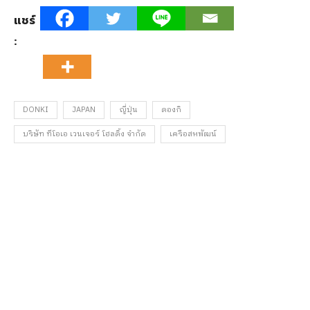
แชร์
:
DONKI
JAPAN
ญี่ปุ่น
ดองกิ
บริษัท ทีโอเอ เวนเจอร์ โฮลดิ้ง จำกัด
เครือสหพัฒน์