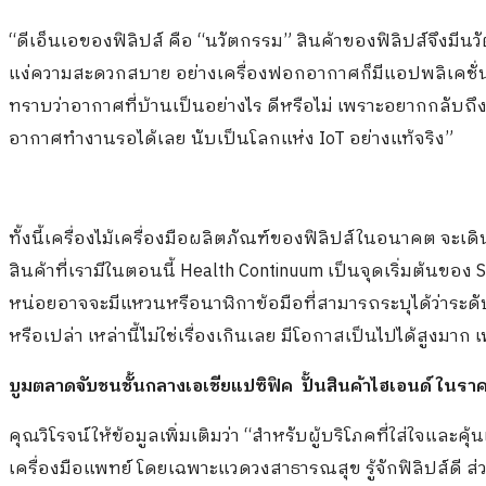
“ดีเอ็นเอของฟิลิปส์ คือ “นวัตกรรม” สินค้าของฟิลิปส์จึงมี
แง่ความสะดวกสบาย อย่างเครื่องฟอกอากาศก็มีแอปพลิเคชั่นที
ทราบว่าอากาศที่บ้านเป็นอย่างไร ดีหรือไม่ เพราะอยากกลับถึง
อากาศทำงานรอได้เลย นับเป็นโลกแห่ง IoT อย่างแท้จริง”
ทั้งนี้เครื่องไม้เครื่องมือผลิตภัณฑ์ของฟิลิปส์ในอนาคต จะ
สินค้าที่เรามีในตอนนี้ Health Continuum เป็นจุดเริ่มต้นขอ
หน่อยอาจจะมีแหวนหรือนาฬิกาข้อมือที่สามารถระบุได้ว่าระดั
หรือเปล่า เหล่านี้ไม่ใช่เรื่องเกินเลย มีโอกาสเป็นไปได้สูงมาก
บูมตลาดจับชนชั้นกลางเอเชียแปซิฟิค ปั้นสินค้าไฮเอนด์ ในราค
คุณวิโรจน์ให้ข้อมูลเพิ่มเติมว่า “สำหรับผู้บริโภคที่ใส่ใจและคุ้
เครื่องมือแพทย์ โดยเฉพาะแวดวงสาธารณสุข รู้จักฟิลิปส์ดี ส่ว