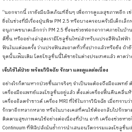
“นอกจากนี้ เรายังมีผลิตภัณฑ์อื่นๆ เพื่อการดูแลสุขภาพอีก
ยิ่งในช่วงที่มีเรื่องฝุ่นพิษ PM 2.5 หรือบางครอบครัวมีเด็กเล็
อนุภาคขนาดเล็กกว่า PM 2.5 ซึ่งจะช่วยฟอกอากาศภายในบ้านใ
ดีขึ้น หรืออย่างล่าสุดเรามีโซลูชั่นใหม่สำหรับแปรงสีฟันไฟฟ้
ฟันในแต่ละครั้ง ว่าแปรงฟันสะอาดทั่วทั้งปากแล้วหรือยัง ถ้
จุดนั้นเพ่ิมเติม โดยโซลูชั่นนี้ได้ขายในต่างประเทศแล้ว คาดว่
เจ็บไข้ได้ป่วย พร้อมวินิจฉัย รักษา และดูแลต่อเนื่อง
อย่างไรก็ตามหากป่วยขึ้นมาจริงๆ จำเป็นจะต้องถึงมือแพทย์
เครื่องมือแพทย์และโซลูชั่นอยู่แล้ว ตั้งแต่เครื่องฟื้นคืนคลื่นห
เครื่องอัลตร้าซาวด์ เครื่อง MRI ที่ใช้ในการวินิจฉัย เมื่อทราบว่
รักษาอีกหลากหลาย หรือในบางเคสที่คนไข้ต้องกลับไปรักษาตัวต
ติดตามสุขภาพคนไข้อย่างต่อเนื่องที่บ้าน อาทิ เครื่องช่วยหาย
Continuum ที่ฟิลิปส์เน้นย้ำการนำเสนอนวัตกรรมและโซลูชั่นเ