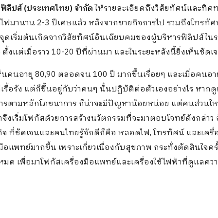
ฟิลิปส์
(
ประเทศไทย
)
จำกัด
ให้รายละเอียดถึงวิสัยทัศน์และทิศ
หลอดไฟมานาน 2-3 ปีเศษแล้ว หลังจากขายกิจการไป รวมถึงโทรทัศ
ยจุดเริ่มต้นเกิดจากวิสัยทัศน์อันเฉียบคมของผู้บริหารฟิลิปส์ใน
งแต่เมื่อราว 10-20 ปีที่ผ่านมา และในระยะหลังนี้ยิ่งเห็นชัดเจน
เห็นคนอายุ 80,90 ตลอดจน 100 ปี มากขึ้นเรื่อยๆ และเมื่อคนอาย
อรัง แต่ก็ขึ้นอยู่กับว่าคนๆ นั้นปฏิบัติต่อตัวเองอย่างไร หากด
รตามหลักโภชนาการ ก็น่าจะมีปัญหาน้อยหน่อย แต่คนส่วนใหญ
าจึงเริ่มโฟกัสด้วยการสร้างนวัตกรรมที่จะมาตอบโจทย์ดังกล่าว อ
กิจ ที่ชัดเจนและคนไทยรู้จักดีก็คือ หลอดไฟ, โทรทัศน์ และเครื่
งมือแพทย์มากขึ้น เพราะเกี่ยวเนื่องกับสุขภาพ กระทั่งตัดสินใจครั
มด เพื่อมาโฟกัสเครื่องมือแพทย์และเครื่องใช้ไฟฟ้าที่ดูแลคว