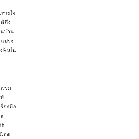
ินหายใจ
ด้ถึง
ในบ้าน
ารแปรง
รงฟันใน
ตกรรม
ย์
รื่องมือ
ละ
th
ริโภค