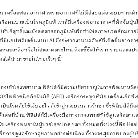
 เช่น เครื่องฟอกอากาศ เพราะอากาศที่ไม่ดีส่งผลต่อระบบทางเด
กหรือคนป่วยเป็นโรคภูมิแพ้ เราก็มีเครื่องฟอกอากาศที่ดักจับฝุ่นไ
ห้บริสุทธิ์และยังลดสารก่อภูมิแพ้เพื่อทำให้สภาพแวดล้อมภาย
า ที่มีแอปพลิเคชั่นแบบ AI ซึ่งจะรายงานผลลัพธ์ที่เกิดขึ้นจากก
ายังหลงเหลือหรือไม่สะอาดตรงไหน ก็จะชี้้ชัดให้เราทราบและแป
าคงได้นำมาขายในไทยเร็วๆ นี้”
 ต้องเข้าโรงพยาบาล ฟิลิปส์ก็มีความเชี่ยวชาญในการพัฒนานวั
ัวใจไฟฟ้าชนิดอัตโนมัติ (AED) เครื่องกระตุกหัวใจ เครื่องเอ็กซ์เร
าเป็นโรคภัยไข้เจ็บอะไร ก็เข้าสู่กระบวนการรักษา ซึ่งฟิลิปส์ก็มีเค
่อที่บ้าน ฟิลิปส์ก็มีเครื่องมือทางการแพทย์ที่ใช้ดูแลรักษาแ
ใจ เครื่องพ่นยาในผู้ป่วยโรคปอด ฯลฯ ทั้งหมดทั้งปวงนี้คือ Heal
พื่อการดูแลรักษาสุขภาพอย่างต่อเนื่อง ทั้งวงจรสุขภาพของผู้บ