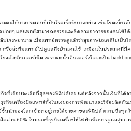
าะคนไข้บางประเภทที่เป็นโรคเรื้อรังบางอย่าง เช่น โรคเกี่ยวกั
าลบ่อยๆ แต่แพทย์สามารถตรวจและติดตามอาการของคนไข้ได้
ลกลับโรงพยาบาล เมื่อแพทย์ตรวจดูแล้วว่าสุขภาพโอเคก็ไม่เป็นไร
รือส่งทีมแพทย์ไปดูแลถึงบ้านคนไข้ เหมือนในประเทศที่มีค
อมโยงด้วยอินเตอร์เน็ต เพราะฉะนั้นอินเตอร์เน็ตจะเป็น backbon
รกิจที่เกือบจะเล็กที่สุดของฟิลิปส์เลย แต่หลังจากนั้นเงินที่ได้
ธุรกิจเครื่องมือแพทย์ทั้งในแง่ของการพัฒนาและวิจัยผลิตภัณฑ์
ย์ชั้นนำของโลกเข้ามาอยู่ภายใต้ชายคาของฟิลิปส์ ตราบถึงทุกวัน
ในสัดส่วน 60% ในขณะที่ธุรกิจเครื่องใช้ไฟฟ้าเพื่อการดูแลสุขภา