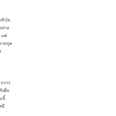
บหัวใจ
อย่าง
 แต่
วามรุด
e
จากการ
เพื่อ
นี้
พมี