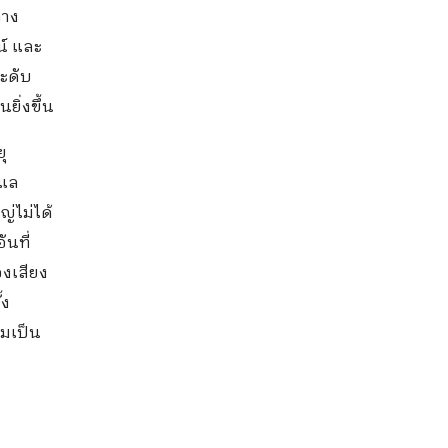
ทาง
น์ และ
ระดับ
ยิ่งขึ้น
ุ
ูแล
่ไม่ได้
ันที่
องเสียง
้ง
ามเป็น