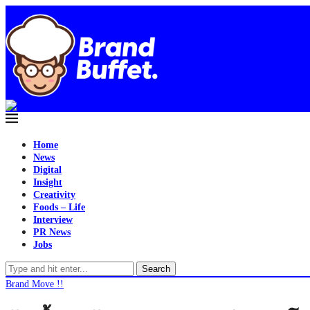
Home
News
Digital
Insight
Creativity
Foods – Life
Interview
PR News
Jobs
Search
Brand Move !!