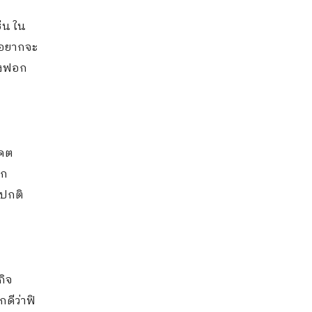
่น ใน
กอยากจะ
่องฟอก
าคต
ีก
ดปกติ
กิจ
ดีว่าฟิ