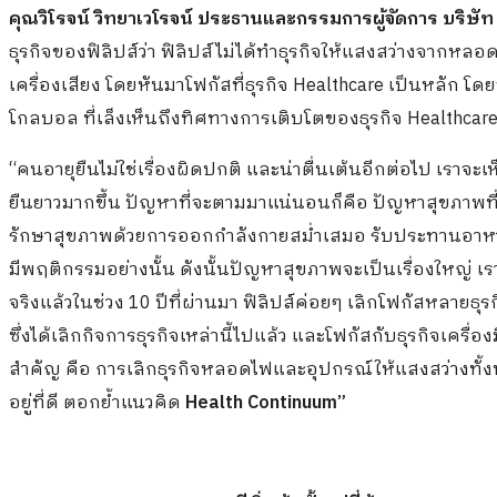
คุณวิโรจน์ วิทยาเวโรจน์ ประธานและกรรมการผู้จัดการ
บริษัท 
ธุรกิจของฟิลิปส์ว่า ฟิลิปส์ไม่ได้ทำธุรกิจให้แสงสว่างจาก
เครื่องเสียง โดยหันมาโฟกัสที่ธุรกิจ Healthcare เป็นหลัก โด
โกลบอล ที่เล็งเห็นถึงทิศทางการเติบโตของธุรกิจ Healthcare ตั้
“คนอายุยืนไม่ใช่เรื่องผิดปกติ และน่าตื่นเต้นอีกต่อไป เราจะ
ยืนยาวมากขึ้น ปัญหาที่จะตามมาแน่นอนก็คือ ปัญหาสุขภาพที่เรื้
รักษาสุขภาพด้วยการออกกำลังกายสม่ำเสมอ รับประทานอาหา
มีพฤติกรรมอย่างนั้น ดังนั้นปัญหาสุขภาพจะเป็นเรื่องใหญ่ เร
จริงแล้วในช่วง 10 ปีที่ผ่านมา ฟิลิปส์ค่อยๆ เลิกโฟกัสหลายธุร
ซึ่งได้เลิกกิจการธุรกิจเหล่านี้ไปแล้ว และโฟกัสกับธุรกิจเครื่อ
สำคัญ คือ การเลิกธุรกิจหลอดไฟและอุปกรณ์ให้แสงสว่างทั้งห
อยู่ที่ดี ตอกย้ำแนวคิด
Health Continuum”