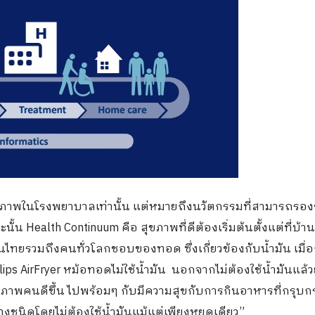
สุขภาพในโรงพยาบาลเท่านั้น แต่หมายถึงนวัตกรรมที่สามารถรอง
ะนั้น Health Continuum คือ สุขภาพที่ดีต้องเริ่มต้นตั้งแต่ที่บ้าน 
คนไทยรวมถึงคนทั่วโลกชอบของทอด ซึ่งเกี่ยวข้องกับน้ำมัน เมื่อ
ips AirFryer หม้อทอดไม่ใช้น้ำมัน นอกจากไม่ต้องใช้น้ำมันแล้ว
้สุขภาพคนดีขึ้น ไปพร้อมๆ กับมีความสุขกับการกินอาหารที่กรุบ
งชนิดโดยไม่ต้องใช้น้ำมันแม้แต่เพียงหยดเดียว”