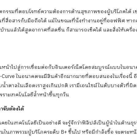
นวัตกรรมที่ตอบโจทย์ความต้องการด้านสุขภาพของผู้บริโภคได้ เช
่สื่อสารกับมือถือได้ แม้ในขณะที่นั่งทำงานอยู่ที่ออฟฟิศ หา
บ้านแล้วได้สูดอากาศที่สดชื่น ก็สามารถเช็คได้ และสั่งให้เครื
เดินหน้าไปสู่การเชื่อมต่อกับอินเตอร์เน็ตโดยสมบูรณ์แบบในอน
ง S-Curve ในอนาคตจะมีสินค้าอีกมากมายที่ตอบสนองในเรื่องนี้ อ
บน้ำตาลในเลือดเราสูงเกินปกติ เรามีเอนไซม์ในตับบางตัวที่ผิ
 เพราะเทคโนโลยีล้ำหน้าขึ้นทุกวัน
าจับต้องได้
นเคยในเทคโนโลยีเป็นอย่างดี จะรู้จักว่าฟิลิปส์เป็นผู้นำในด้านธุร
นในภาพรวมผู้บริโภคระดับ B+ ขึ้นไป หรือมีกำลังซื้อ จะตระหนัก