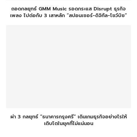
ถอดกลยุทธ์ GMM Music รอดกระแส Disrupt ธุรกิจ
เพลง ไปต่อกับ 3 เสาหลัก “สปอนเซอร์-ดิจิทัล-โชว์บิซ”
ผ่า 3 กลยุทธ์ “ธนาคารกรุงศรี” เดินเกมธุรกิจอย่างไรให้
เติบโตในยุคที่ไม่แน่นอน