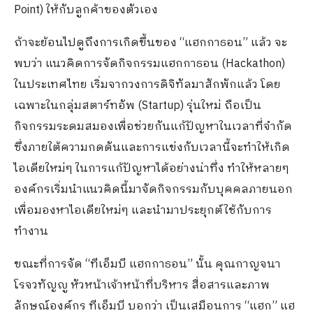
Point) ให้กับลูกค้าของตัวเอง
ถ้าจะย้อนไปดูถึงการเกิดขึ้นของ “แฮกกาธอน” แล้ว จะ
พบว่า แนวคิดการจัดกิจกรรมแฮกกาธอน (Hackathon)
ในประเทศไทย เริ่มจากวงการดิจิทัลมาสักพักแล้ว โดย
เฉพาะในกลุ่มสตาร์ทอัพ (Startup) รุ่นใหม่ ถือเป็น
กิจกรรมระดมสมองเพื่อช่วยกันแก้ปัญหาในเวลาที่จำกัด
ซึ่งภายใต้ความกดดันและการแข่งกับเวลานี้จะทำให้เกิด
ไอเดียใหม่ๆ ในการแก้ปัญหาได้อย่างน่าทึ่ง ทำให้หลายๆ
องค์กรเริ่มนำแนวคิดนี้มาจัดกิจกรรมกับบุคคลภายนอก
เพื่อมองหาไอเดียใหม่ๆ และนำมาประยุกต์ใช้กับการ
ทำงาน
ขณะที่การจัด “ทีเอ็มบี แฮกกาธอน” นั้น คุณกาญจนา
โรจวทัญญู หัวหน้าเจ้าหน้าที่บริหาร สื่อสารและภาพ
ลักษณ์องค์กร ทีเอ็มบี บอกว่า เป็นเสมือนการ “แฮก” แฮ