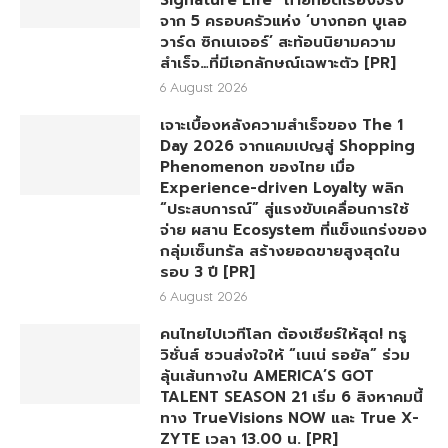
Signature Life” ถ่ายทอดเรื่องจริง
จาก 5 ครอบครัวแห่ง ‘บางกอก บูเลอ
วาร์ด ซิกเนเจอร์’ สะท้อนนิยามความ
สำเร็จ…ที่มีเอกลักษณ์เฉพาะตัว [PR]
6 August 2026
เจาะเบื้องหลังความสำเร็จของ The 1
Day 2026 จากแคมเปญสู่ Shopping
Phenomenon ของไทย เมื่อ
Experience-driven Loyalty พลิก
“ประสบการณ์” สู่แรงขับเคลื่อนการใช้
จ่าย ผสาน Ecosystem ที่แข็งแกร่งของ
กลุ่มเซ็นทรัล สร้างยอดขายสูงสุดใน
รอบ 3 ปี [PR]
6 August 2026
คนไทยไปเวทีโลก ต้องเชียร์ให้สุด! ทรู
วิชั่นส์ ชวนส่งใจให้ “เนเน่ รอยัล” ร่วม
ลุ้นเส้นทางใน AMERICA’S GOT
TALENT SEASON 21 เริ่ม 6 สิงหาคมนี้
ทาง TrueVisions NOW และ True X-
ZYTE เวลา 13.00 น. [PR]