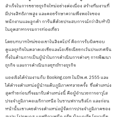
สำเร็จในการขยายธุรกิจใหม่อย่างต่อเนื่อง สร้างทีมงานที่
มีประสิทธิภาพสูง และคอยรักษาความพึงพอใจของ
พนักงานและลูกค้า การันตีด้วยประสบการณ์กว่าสิบห้าปี
ในอุตสาหกรรมการท่องเที่ยว
โดยบทบาทใหม่ของเขาในสิงคโปร์ คือการรับผิดชอบ
ดูแลธุรกิจในตลาดเอเชียและโอเชียเนียยกเว้นประเทศจีน
ทั้งในด้านการเป็นผู้นำในการดำเนินการต่างๆ การพัฒนา
ธุรกิจ และการดำเนินกลยุทธ์ทางธุรกิจ
แองเจิลได้ร่วมงานกับ Booking.com ในปีพ.ศ. 2555 และ
ได้ดำรงตำแหน่งผู้นำระดับภูมิภาคหลายครั้ง ซึ่งตำแหน่ง
สุดท้ายก่อนที่จะมารับตำแหน่งนี้ คือผู้อำนวยการอาวุโส
ประจำภูมิภาคอเมริกาเหนือ ในซานฟรานซิสโก และก่อน
หน้านั้นเขาเคยดำรงตำแหน่งผู้จัดการประจำภูมิภาคของ
สเปน โปรตุเกส แอฟริกาเหนือ กรีซ บัลแกเรีย โรมาเนีย