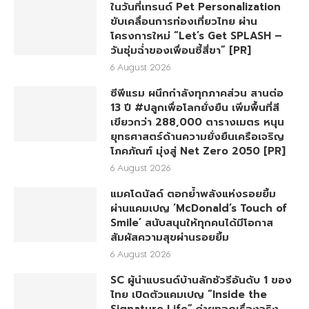
ในวันที่เทรนด์ Pet Personalization
ขับเคลื่อนการท่องเที่ยวไทย ผ่าน
โครงการใหม่ “Let’s Get SPLASH –
วันชุ่มฉ่ำของเพื่อนซี้สี่ขา” [PR]
6 August 2026
ซีพีแรม ผนึกกำลังทุกภาคส่วน สานต่อ
13 ปี #ปลูกเพื่อโลกยั่งยืน เพิ่มพื้นที่สี
เขียวกว่า 288,000 ตารางเมตร หนุน
ยุทธศาสตร์ด้านความยั่งยืนเครือเจริญ
โภคภัณฑ์ มุ่งสู่ Net Zero 2050 [PR]
6 August 2026
แมคโดนัลด์ ตอกย้ำพลังแห่งรอยยิ้ม
ผ่านแคมเปญ ‘McDonald’s Touch of
Smile’ สนับสนุนให้ทุกคนได้มีโอกาส
สัมผัสความสุขผ่านรอยยิ้ม
6 August 2026
SC ผู้นำแบรนด์บ้านลักชัวรีอันดับ 1 ของ
ไทย เปิดตัวแคมเปญ “Inside the