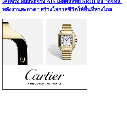
เคสจริง ผลลัพธ์จริง AIS เผยผลลัพธ์ SROI ดึง “ดิจิทัล-
พลังงานสะอาด” สร้างโอกาสชีวิตให้พื้นที่ห่างไกล