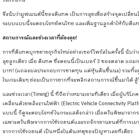
ซิมเช่นกัน
จึงนับว่ามูฟเมนต์นี้ของดีแทค เป็นการลุยเพื่อสร้างจุดเปลี่ยนใ
ระบบแบบนี้จะตอบโจทย์คนไทย และเพิ่มฐานลูกค้าให้กับดีแท
สถานการณ์และช่วงเวลาที่ต้องลุย!
การที่ดีแทคบุกขยายธุรกิจใหม่อย่างเซอร์ไพร์สในครั้งนี้ นับว
ลุยลูกเดียว เมื่อ ดีแทค ซึ่งตอนนี้เป็นเบอร์ 3 ของตลาด แ
บาท! (แถลงผลประกอบการขาดทุน แต่หุ้นดันขึ้นนะ) รวมทั้งคู่แข่
ในเกมเดิมๆ ย่อมเป็นการยากที่จะพลิกสถานการณ์ขึ้นมาได้ สู้
และช่วงเวลา(Timing) นี้ ที่ถือว่าเหมาะเจาะทีเดียว เมื่อผู้บริ
เคลื่อนด้วยพลังงานไฟฟ้า (Electric Vehicle Connectivity Pl
แบบนี้ ก็ดูจะตอบโจทย์ในกระแสดังกล่าว เมื่อควันพิษมาจา
เฉพาะควันพิษจากการใช้รถยนต์และรถจักรยานยนต์ที่การเผา
จากการใช้รถยนต์ เป็นหนึ่งในต้นเหตุของปัญหาเลยทีเดียว