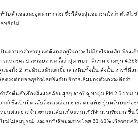
ห้กับตัวเองและอุตสาหกรรม ซึ่งก็ต้องลุ้นอย่างหนักว่า ตัวดีไวซ์
คหรือไม่
่าเป็นความกล้าหาญ แต่ดีแทคอยู่ในภาวะ ไม่มีอะไรจะเสีย ต้องเด
ถมการแถลงผลประกอบการครั้งล่าสุด พบว่า ดีแทค ขาดทุน 4,368
งทั้ง 2 รายล้วนแล้วแต่เขี้ยวลากดินทั้งนั้น ดังนั้น การที่ดีแท
วัดดวงต่อยอดธุรกิจโดยอิงกับบริการเดิมของตัวเองจะดีกว่า
โภคกำลังตื่นตัวเรื่องสิ่งแวดล้อมสุดๆ จากปัญหาฝุ่น PM 2.5 ยานยนต
atform) ซึ่งเป็นมิตรกับสิ่งแวดล้อม ช่วยลดมลพิษ ฝุ่นควันบนท้
กรถยนต์และรถจักรยานยนต์บนท้องถนนที่มีจำนวนเพิ่มมากขึ้น 
ไหม้ไม่สมบูรณ์ และรถที่เสื่อมสภาพ โดย 50-60% เกิดจากคว