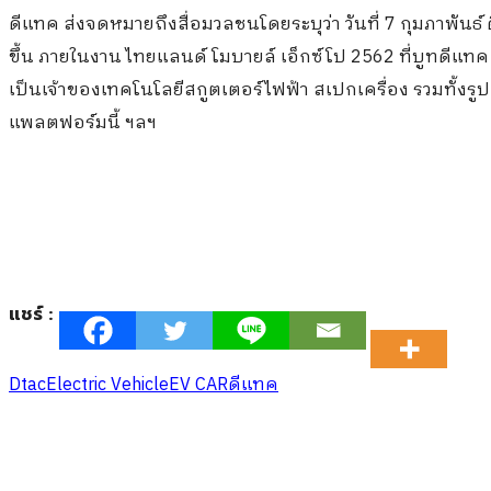
ดีแทค ส่งจดหมายถึงสื่อมวลชนโดยระบุว่า วันที่ 7 กุมภาพัน
ขึ้น ภายในงาน ไทยแลนด์ โมบายล์ เอ็กซ์โป 2562 ที่บูทดีแทค ไบ
เป็นเจ้าของเทคโนโลยีสกูตเตอร์ไฟฟ้า สเปกเครื่อง รวมทั้งร
แพลตฟอร์มนี้ ฯลฯ
แชร์ :
Dtac
Electric Vehicle
EV CAR
ดีแทค