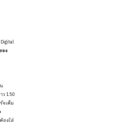
Digital
าของ
าน
ราว 150
ร์จเต็ม
อ
ต้องใส่