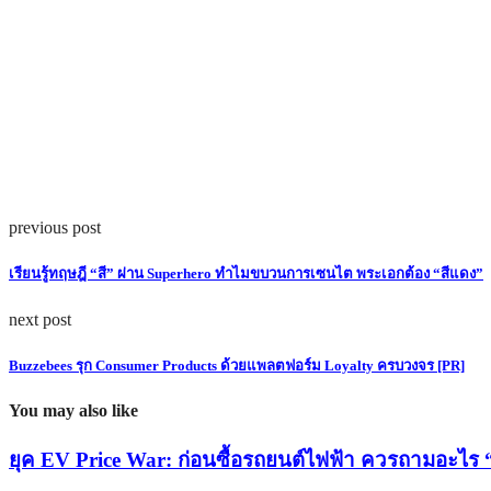
previous post
เรียนรู้ทฤษฎี “สี” ผ่าน Superhero ทำไมขบวนการเซนไต พระเอกต้อง “สีแดง”
next post
Buzzebees รุก Consumer Products ด้วยแพลตฟอร์ม Loyalty ครบวงจร [PR]
You may also like
ยุค EV Price War: ก่อนซื้อรถยนต์ไฟฟ้า ควรถามอะไร