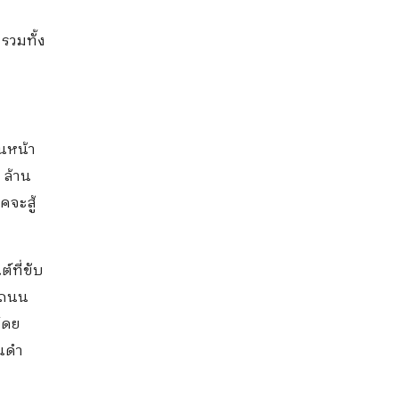
 รวมทั้ง
ินหน้า
 ล้าน
คจะสู้
์ที่ขับ
องถนน
โดย
ันดำ