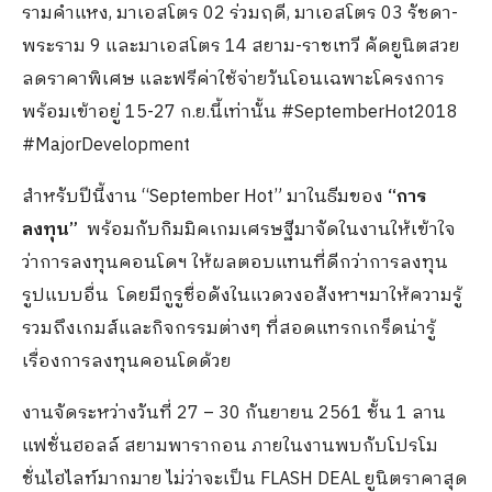
รามคำแหง, มาเอสโตร 02 ร่วมฤดี, มาเอสโตร 03 รัชดา-
พระราม 9 และมาเอสโตร 14 สยาม-ราชเทวี คัดยูนิตสวย
ลดราคาพิเศษ และฟรีค่าใช้จ่ายวันโอนเฉพาะโครงการ
พร้อมเข้าอยู่ 15-27 ก.ย.นี้เท่านั้น #SeptemberHot2018
#MajorDevelopment
สำหรับปีนี้งาน “September Hot” มาในธีมของ
“การ
ลงทุน”
พร้อมกับกิมมิคเกมเศรษฐีมาจัดในงานให้เข้าใจ
ว่าการลงทุนคอนโดฯ ให้ผลตอบแทนที่ดีกว่าการลงทุน
รูปแบบอื่น โดยมีกูรูชื่อดังในแวดวงอสังหาฯมาให้ความรู้
รวมถึงเกมส์และกิจกรรมต่างๆ ที่สอดแทรกเกร็ดน่ารู้
เรื่องการลงทุนคอนโดด้วย
งานจัดระหว่างวันที่ 27 – 30 กันยายน 2561 ชั้น 1 ลาน
แฟชั่นฮอลล์ สยามพารากอน ภายในงานพบกับโปรโม
ชั่นไฮไลท์มากมาย ไม่ว่าจะเป็น FLASH DEAL ยูนิตราคาสุด