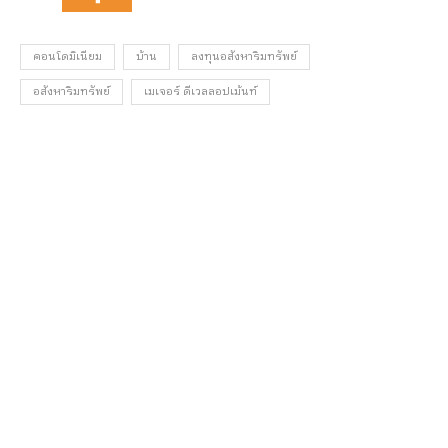
คอนโดมิเนียม
บ้าน
ลงทุนอสังหาริมทรัพย์
อสังหาริมทรัพย์
เมเจอร์ ดีเวลลอปเม้นท์