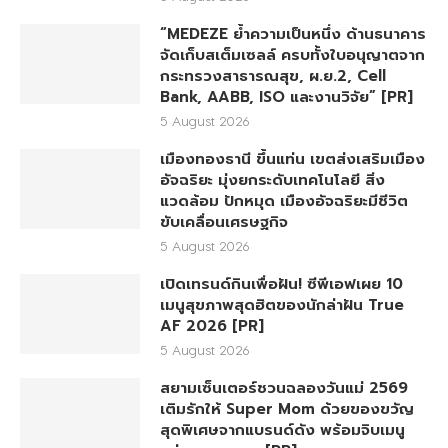
“MEDEZE ย้ำความเป็นหนึ่ง ด้านธนาคาร
จัดเก็บสเต็มเซลล์ ครบทั้งใบอนุญาตจาก
กระทรวงสาธารณสุข, ผ.ย.2, Cell
Bank, AABB, ISO และงานวิจัย” [PR]
5 August 2026
เมืองทองธานี ขึ้นแท่น เขตส่งเสริมเมือง
อัจฉริยะ มุ่งยกระดับเทคโนโลยี สิ่ง
แวดล้อม ปักหมุด เมืองอัจฉริยะมีชีวิต
ขับเคลื่อนเศรษฐกิจ
5 August 2026
เปิดเทรนด์กินเพื่อฝัน! ซีพีเอฟเผย 10
เมนูสุขภาพสุดฮิตของนักล่าฝัน True
AF 2026 [PR]
5 August 2026
สยามเซ็นเตอร์ชวนฉลองวันแม่ 2569
เติมรักให้ Super Mom ด้วยของขวัญ
สุดพิเศษจากแบรนด์ดัง พร้อมจิบเมนู