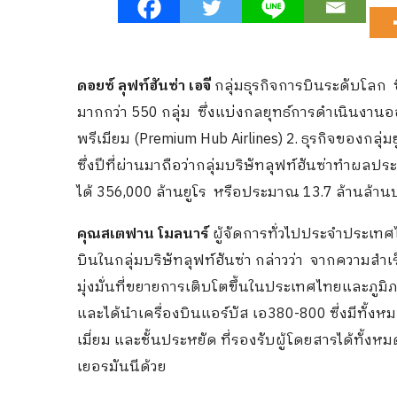
ดอยซ์ ลุฟท์ฮันซ่า เอจี
กลุ่มธุรกิจการบินระดับโลก 
มากกว่า 550 กลุ่ม ซึ่งแบ่งกลยุทธ์การดำเนินงานอ
พรีเมียม (Premium Hub Airlines) 2. ธุรกิจของกลุ่ม
ซึ่งปีที่ผ่านมาถือว่ากลุ่มบริษัทลุฟท์ฮันซ่าทำผลปร
ได้ 356,000 ล้านยูโร หรือประมาณ​ 13.7 ล้านล้านบ
คุณสเตฟาน โมลนาร์
ผู้จัดการทั่วไปประจำประเทศไ
บินในกลุ่มบริษัทลุฟท์ฮันซ่า กล่าวว่า จากความสำเร
มุ่งมั่นที่ขยายการเติบโตขึ้นในประเทศไทยและภู
และได้นำเครื่องบินแอร์บัส เอ380-800 ซี่งมีทั้งหมด
เมี่ยม และชั้นประหยัด ที่รองรับผู้โดยสารได้ทั้
เยอรมันนีด้วย