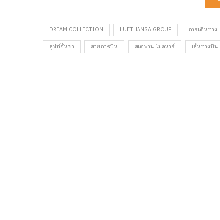
DREAM COLLECTION
LUFTHANSA GROUP
การเดินทาง
ลุฟท์ฮันซ่า
สายการบิน
สเตฟาน โมลนาร์
เส้นทางบิน