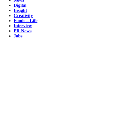
News
Digital
Insight
Creativity
Foods – Life
Interview
PR News
Jobs