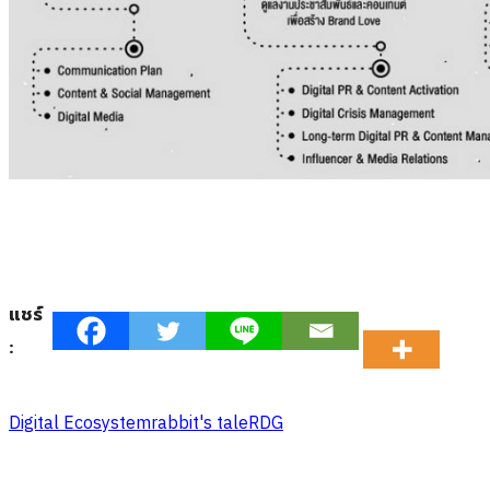
แชร์
:
Digital Ecosystem
rabbit's tale
RDG