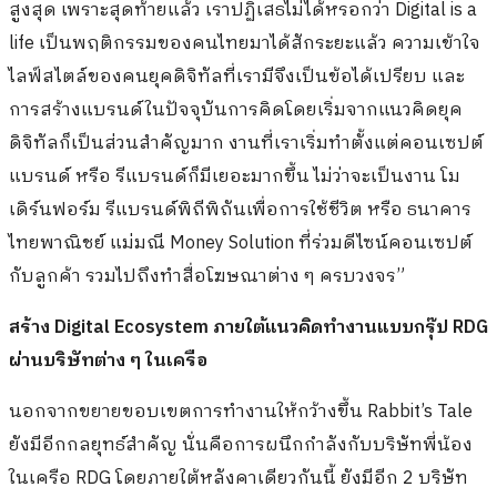
สูงสุด เพราะสุดท้ายแล้ว เราปฏิเสธไม่ได้หรอกว่า Digital is a
life เป็นพฤติกรรมของคนไทยมาได้สักระยะแล้ว ความเข้าใจ
ไลฟ์สไตล์ของคนยุคดิจิทัลที่เรามีจึงเป็นข้อได้เปรียบ และ
การสร้างแบรนด์ในปัจจุบันการคิดโดยเริ่มจากแนวคิดยุค
ดิจิทัลก็เป็นส่วนสำคัญมาก งานที่เราเริ่มทำตั้งแต่คอนเซปต์
แบรนด์ หรือ รีแบรนด์ก็มีเยอะมากขึ้น ไม่ว่าจะเป็นงาน โม
เดิร์นฟอร์ม รีแบรนด์พิถีพิถันเพื่อการใช้ชีวิต หรือ ธนาคาร
ไทยพาณิชย์ แม่มณี Money Solution ที่ร่วมดีไซน์คอนเซปต์
กับลูกค้า รวมไปถึงทำสื่อโฆษณาต่าง ๆ ครบวงจร”
สร้าง
Digital Ecosystem
ภายใต้แนวคิดทำงานแบบกรุ๊ป
RDG
ผ่านบริษัทต่าง ๆ ในเครือ
นอกจากขยายขอบเขตการทำงานให้กว้างขึ้น Rabbit’s Tale
ยังมีอีกกลยุทธ์สำคัญ นั่นคือการผนึกกำลังกับบริษัทพี่น้อง
ในเครือ RDG โดยภายใต้หลังคาเดียวกันนี้ ยังมีอีก 2 บริษัท