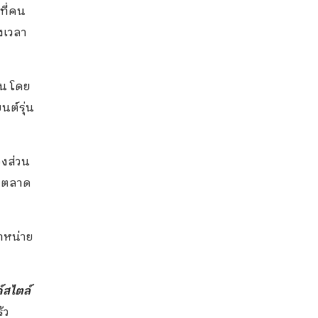
ที่คน
งเวลา
่น โดย
นต์รุ่น
องส่วน
นตลาด
ำหน่าย
์สไตล์
ัว