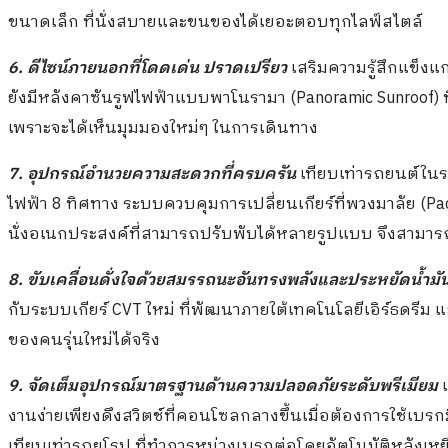
ขนาดเล็ก ที่นั่งสบายและขนของได้เยอะตอบทุกไลฟ์สไตล์
6. ดีไซน์ภายนอกที่โดดเด่น ปราดเปรียว
เสริมความรู้สึกแข็งแก
ยังมีหลังคาซันรูฟไฟฟ้าแบบพาโนรามา (Panoramic Sunroof) ที่
เพราะจะได้เห็นมุมมองใหม่ๆ ในการเดินทาง
7. อุปกรณ์อำนวยความสะดวกที่ครบครัน
เทียบเท่ารถยนต์ในรา
ไฟฟ้า 8 ทิศทาง ระบบควบคุมการเปลี่ยนเกียร์ที่พวงมาลัย (Pa
นั่งอเนกประสงค์ที่สามารถปรับพับได้หลายรูปแบบ จึงสาม
8. ขับเคลื่อนดั่งใจด้วยสมรรถนะอันทรงพลังและประหยัดน้ำมั
กับระบบเกียร์ CVT ใหม่ ที่พัฒนาภายใต้เทคโนโลยีเอิร์ธดรีม 
ของคนรุ่นใหม่ได้จริง
9. จัดเต็มอุปกรณ์มาตรฐานด้านความปลอดภัยระดับพรีเมียม
เ
งานง่ายเพียงดึงสวิตช์ที่คอนโซลกลางขึ้นเมื่อต้องการใช้เบรก
เทียบเท่ารถยุโรป ที่ทำการหน่วงเบรกต่อโดยอัตโนมัติหลังเหยี