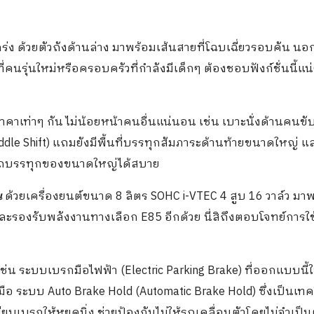
ร่ง ด้วยตัวถังด้านล่าง มาพร้อมเส้นสายที่โฉบเฉี่ยวรอบคัน นอก
คนรุ่นใหม่หรือครอบครัวที่กำลังมีเด็กๆ ต้องชอบฟังก์ชั่นนี้แน
คาเท่าๆ กัน ไม่น้อยหน้าคนอื่นแน่นอน เช่น เบาะนั่งด้านคนขั
ddle Shift) แถมยังมีพื้นที่บรรทุกสัมภาระด้านท้ายขนาดใหญ่ แ
ารถบรรทุกของขนาดใหญ่ได้สบาย
น
ด้วยเครื่องยนต์ขนาด 8 ลิตร SOHC i-VTEC 4 สูบ 16 วาล์ว มา
และรองรับพลังงานทางเลือก E85 อีกด้วย นี่สิถึงตอบโจทย์การใช้
ช่น ระบบเบรกมือไฟฟ้า (Electric Parking Brake) ที่ออกแบบนี้ให
มือ ระบบ Auto Brake Hold (Automatic Brake Hold) ซึ่งเป็นเท
ยบเบรกให้หยุดนิ่ง ช่วยป้องกันไม่ให้รถเคลื่อนตัวโดยไม่จำเป็น