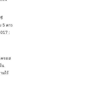
ซี
บ 5 ดาว
2017 :
รถครอส
นใน
ามไว้