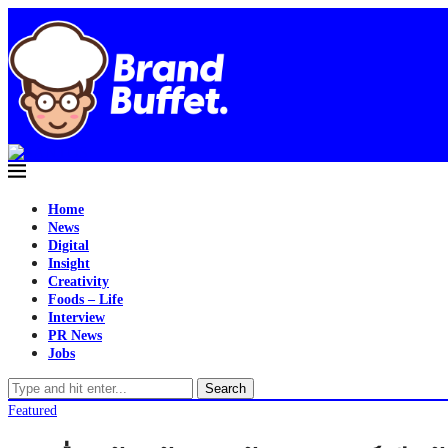
Home
News
Digital
Insight
Creativity
Foods – Life
Interview
PR News
Jobs
Search
Featured