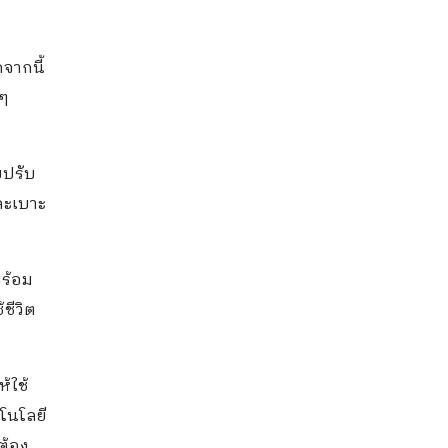
จากนี้
่ๆ
บปรับ
ละเบาะ
พร้อม
ชีวิต
้ใช้
คโนโลยี
ต้อง