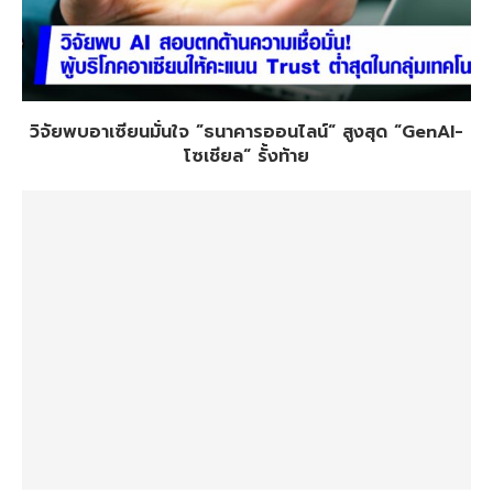
วิจัยพบอาเซียนมั่นใจ ”ธนาคารออนไลน์“ สูงสุด “GenAI-
โซเชียล“ รั้งท้าย