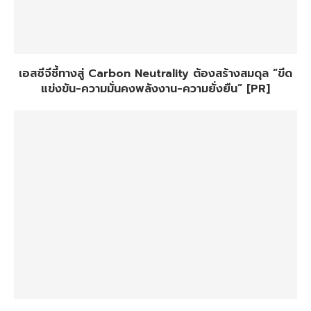
เอสซีจีชี้ทางสู่ Carbon Neutrality ต้องสร้างสมดุล “ขีด
แข่งขัน-ความมั่นคงพลังงาน-ความยั่งยืน” [PR]