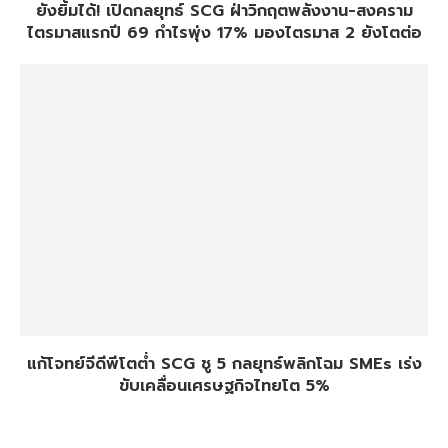
ยังยิ้มได้! เปิดกลยุทธ์ SCG ฝ่าวิกฤตพลังงาน-สงคราม
ไตรมาสแรกปี 69 กำไรพุ่ง 17% มองไตรมาส 2 ยังโตต่อ
แก้โจทย์จีดีพีโตต่ำ SCG ชู 5 กลยุทธ์พลิกโฉม SMEs เร่ง
ขับเคลื่อนเศรษฐกิจไทยโต 5%