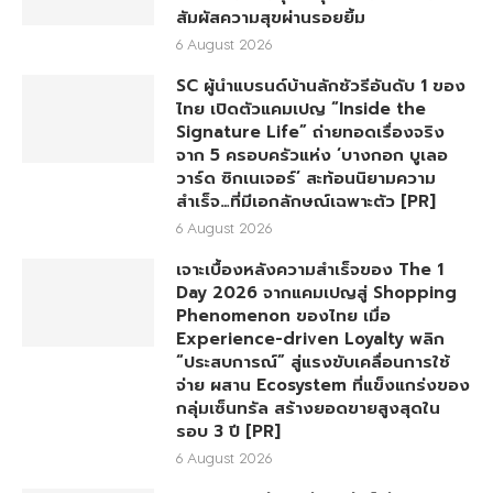
สัมผัสความสุขผ่านรอยยิ้ม
6 August 2026
SC ผู้นำแบรนด์บ้านลักชัวรีอันดับ 1 ของ
ไทย เปิดตัวแคมเปญ “Inside the
Signature Life” ถ่ายทอดเรื่องจริง
จาก 5 ครอบครัวแห่ง ‘บางกอก บูเลอ
วาร์ด ซิกเนเจอร์’ สะท้อนนิยามความ
สำเร็จ…ที่มีเอกลักษณ์เฉพาะตัว [PR]
6 August 2026
เจาะเบื้องหลังความสำเร็จของ The 1
Day 2026 จากแคมเปญสู่ Shopping
Phenomenon ของไทย เมื่อ
Experience-driven Loyalty พลิก
“ประสบการณ์” สู่แรงขับเคลื่อนการใช้
จ่าย ผสาน Ecosystem ที่แข็งแกร่งของ
กลุ่มเซ็นทรัล สร้างยอดขายสูงสุดใน
รอบ 3 ปี [PR]
6 August 2026