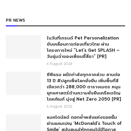
PR NEWS
ในวันที่เทรนด์ Pet Personalization
ขับเคลื่อนการท่องเที่ยวไทย ผ่าน
โครงการใหม่ “Let’s Get SPLASH –
วันชุ่มฉ่ำของเพื่อนซี้สี่ขา” [PR]
6 August 2026
ซีพีแรม ผนึกกำลังทุกภาคส่วน สานต่อ
13 ปี #ปลูกเพื่อโลกยั่งยืน เพิ่มพื้นที่สี
เขียวกว่า 288,000 ตารางเมตร หนุน
ยุทธศาสตร์ด้านความยั่งยืนเครือเจริญ
โภคภัณฑ์ มุ่งสู่ Net Zero 2050 [PR]
6 August 2026
แมคโดนัลด์ ตอกย้ำพลังแห่งรอยยิ้ม
ผ่านแคมเปญ ‘McDonald’s Touch of
Smile’ สนับสนุนให้ทุกคนได้มีโอกาส