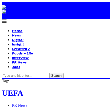
Home
News
Digital
Insight
Creativity
Foods – Life
Interview
PR News
Jobs
Search
Tag:
UEFA
PR News