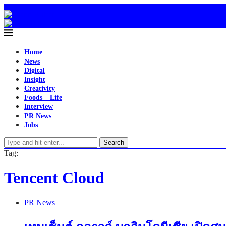
Home
News
Digital
Insight
Creativity
Foods – Life
Interview
PR News
Jobs
Search
Tag:
Tencent Cloud
PR News