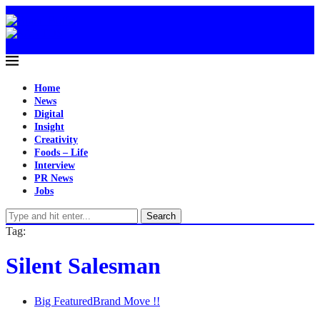
Home
News
Digital
Insight
Creativity
Foods – Life
Interview
PR News
Jobs
Search
Tag:
Silent Salesman
Big Featured
Brand Move !!