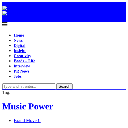
Home
News
Digital
Insight
Creativity
Foods – Life
Interview
PR News
Jobs
Search
Tag:
Music Power
Brand Move !!