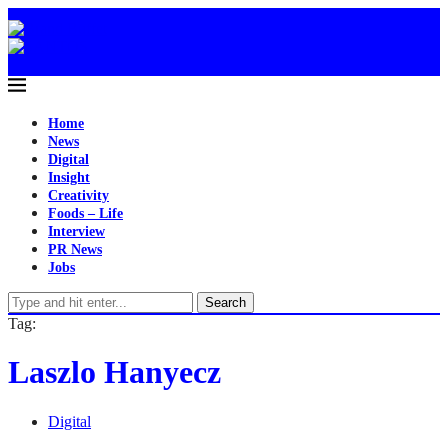
Home
News
Digital
Insight
Creativity
Foods – Life
Interview
PR News
Jobs
Search
Tag:
Laszlo Hanyecz
Digital