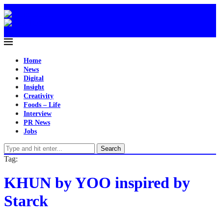
Home
News
Digital
Insight
Creativity
Foods – Life
Interview
PR News
Jobs
Search
Tag:
KHUN by YOO inspired by
Starck