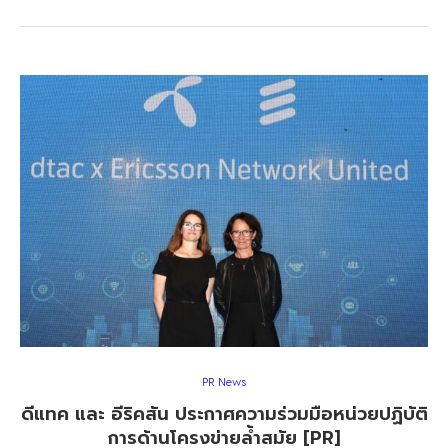
PR News
ดีแทค และ อีริคสัน ประกาศความร่วมมือหน่วยปฏิบัติ
การด้านโครงข่ายล้ำสมัย [PR]