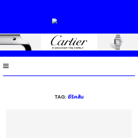
TAG:
อีริคสัน