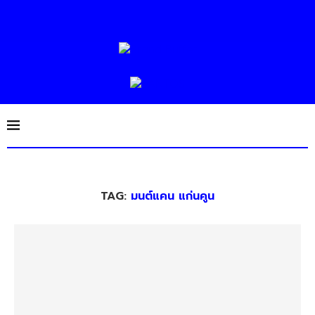
TAG:
มนต์แคน แก่นคูน