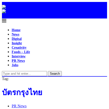
Home
News
Digital
Insight
Creativity
Foods – Life
Interview
PR News
Jobs
Search
Tag:
บัตรกรุงไทย
PR News