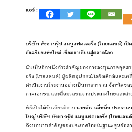
แชร์ :
บริษัท หังชา กรุ๊ป แมนูแฟคเจอริ่ง (ไทยแลนด์)
เปิ
อัจฉริยะแห่งใหม่ เชื่อมอาเซียนสู่ตลาดโลก
นับเป็นอีกหนึ่งก้าวสำคัญของการลงทุนภาคอุตสาห
อริ่ง (ไทยแลนด์) ผู้ผลิตอุปกรณ์โลจิสติกส์และเค
ดำเนินงานโรงงานอย่างเป็นทางการ ณ จังหวัดชลบุรี
ภาคเอกชน และสื่อมวลชนจากประเทศไทยและสาธาร
พิธีเปิดได้รับเกียรติจาก
นายจ้าว หลี่หมิ่น ประธาน
ใหญ่ บริษัท หังชา กรุ๊ป แมนูแฟคเจอริ่ง (ไทยแลนด์
ถึงบทบาทสำคัญของประเทศไทยในฐานะศูนย์กลางก