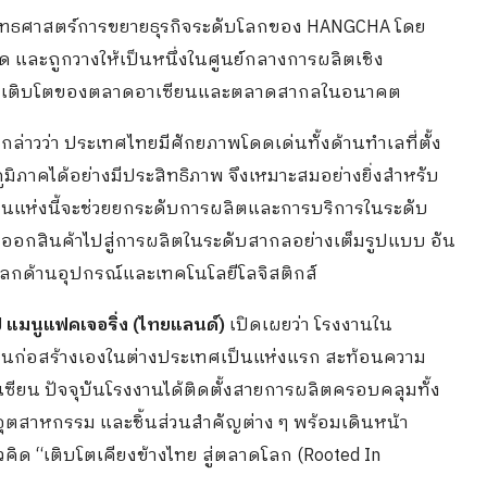
ยุทธศาสตร์การขยายธุรกิจระดับโลกของ HANGCHA โดย
มด และถูกวางให้เป็นหนึ่งในศูนย์กลางการผลิตเชิง
บการเติบโตของตลาดอาเซียนและตลาดสากลในอนาคต
กล่าวว่า ประเทศไทยมีศักยภาพโดดเด่นทั้งด้านทำเลที่ตั้ง
ูมิภาคได้อย่างมีประสิทธิภาพ จึงเหมาะสมอย่างยิ่งสำหรับ
นแห่งนี้จะช่วยยกระดับการผลิตและการบริการในระดับ
งออกสินค้าไปสู่การผลิตในระดับสากลอย่างเต็มรูปแบบ อัน
บโลกด้านอุปกรณ์และเทคโนโลยีโลจิสติกส์
ุ๊ป แมนูแฟคเจอริ่ง (ไทยแลนด์)
เปิดเผยว่า โรงงานใน
นก่อสร้างเองในต่างประเทศเป็นแห่งแรก สะท้อนความ
ซียน ปัจจุบันโรงงานได้ติดตั้งสายการผลิตครอบคลุมทั้ง
อุตสาหกรรม และชิ้นส่วนสำคัญต่าง ๆ พร้อมเดินหน้า
คิด “เติบโตเคียงข้างไทย สู่ตลาดโลก (Rooted In