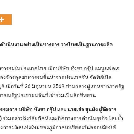
ดดำเนินงานอย่างเป็นทางการ วางไทยเป็นฐานการผลิต
กรรมในประเทศไทย เมื่อบริษัท หังชา กรุ๊ป แมนูแฟคเจ
รื่องจักรอุตสาหกรรมชั้นนำจากประเทศจีน จัดพิธีเปิด
 เมื่อวันที่ 26 มิถุนายน 2569 ท่ามกลางผู้แทนจากภาครัฐ
ณรัฐประชาชนจีนที่เข้าร่วมเป็นสักขีพยาน
กรรมการ บริษัท หังชา กรุ๊ป
และ
นายเฮ่อ ชุนผิง ผู้จัดการ
)
ร่วมกล่าวถึงวิสัยทัศน์และทิศทางการดำเนินธุรกิจ โดยย้ำ
ารผลิตแห่งใหม่ของภูมิภาคเอเชียตะวันออกเฉียงใต้