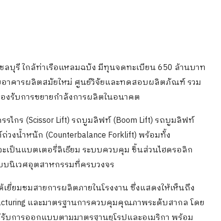
วัดชลบุรี ใกล้ท่าเรือแหลมฉบัง มีทุนจดทะเบียน 650 ล้านบาท
ยอาคารผลิตสมัยใหม่ ศูนย์วิจัยและทดสอบผลิตภัณฑ์ รวม
รองรับการขยายกำลังการผลิตในอนาคต
รรไกร (Scissor Lift) รถบูมลิฟท์ (Boom Lift) รถบูมลิฟท์
่วงน้ำหนัก (Counterbalance Forklift) พร้อมทั้ง
ะเป็นแบตเตอรี่ลิเธียม ระบบควบคุม ชิ้นส่วนไฮดรอลิก
ระบบนิเวศอุตสาหกรรมที่ครบวงจร
ได้เยี่ยมชมสายการผลิตภายในโรงงาน ซึ่งแสดงให้เห็นถึง
facturing และมาตรฐานการควบคุมคุณภาพระดับสากล โดย
ได้รับการออกแบบตามมาตรฐานยุโรปและอเมริกา พร้อม