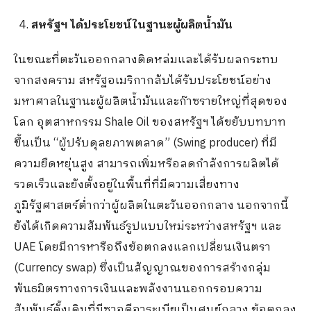
สหรัฐฯ ได้ประโยชน์ในฐานะผู้ผลิตน้ำมัน
ในขณะที่ตะวันออกกลางติดหล่มและได้รับผลกระทบ
จากสงคราม สหรัฐอเมริกากลับได้รับประโยชน์อย่าง
มหาศาลในฐานะผู้ผลิตน้ำมันและก๊าซรายใหญ่ที่สุดของ
โลก อุตสาหกรรม Shale Oil ของสหรัฐฯ ได้ขยับบทบาท
ขึ้นเป็น “ผู้ปรับดุลยภาพตลาด” (Swing producer) ที่มี
ความยืดหยุ่นสูง สามารถเพิ่มหรือลดกำลังการผลิตได้
รวดเร็วและยังตั้งอยู่ในพื้นที่ที่มีความเสี่ยงทาง
ภูมิรัฐศาสตร์ต่ำกว่าผู้ผลิตในตะวันออกกลาง นอกจากนี้
ยังได้เกิดความสัมพันธ์รูปแบบใหม่ระหว่างสหรัฐฯ และ
UAE โดยมีการหารือถึงข้อตกลงแลกเปลี่ยนเงินตรา
(Currency swap) ซึ่งเป็นสัญญาณของการสร้างกลุ่ม
พันธมิตรทางการเงินและพลังงานนอกกรอบความ
สัมพันธ์ดั้งเดิมที่มีซาอุดีอาระเบียเป็นศูนย์กลาง ข้อตกลง