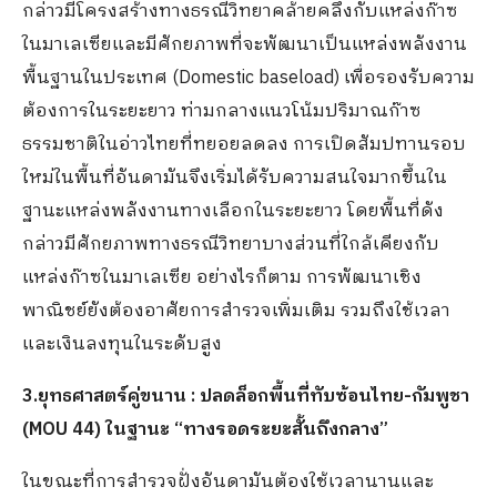
กล่าวมีโครงสร้างทางธรณีวิทยาคล้ายคลึงกับแหล่งก๊าซ
ในมาเลเซียและมีศักยภาพที่จะพัฒนาเป็นแหล่งพลังงาน
พื้นฐานในประเทศ (Domestic baseload) เพื่อรองรับความ
ต้องการในระยะยาว ท่ามกลางแนวโน้มปริมาณก๊าซ
ธรรมชาติในอ่าวไทยที่ทยอยลดลง การเปิดสัมปทานรอบ
ใหม่ในพื้นที่อันดามันจึงเริ่มได้รับความสนใจมากขึ้นใน
ฐานะแหล่งพลังงานทางเลือกในระยะยาว โดยพื้นที่ดัง
กล่าวมีศักยภาพทางธรณีวิทยาบางส่วนที่ใกล้เคียงกับ
แหล่งก๊าซในมาเลเซีย อย่างไรก็ตาม การพัฒนาเชิง
พาณิชย์ยังต้องอาศัยการสำรวจเพิ่มเติม รวมถึงใช้เวลา
และเงินลงทุนในระดับสูง
3.ยุทธศาสตร์คู่ขนาน : ปลดล็อกพื้นที่ทับซ้อนไทย-กัมพูชา
(MOU 44) ในฐานะ “ทางรอดระยะสั้นถึงกลาง”
ในขณะที่การสำรวจฝั่งอันดามันต้องใช้เวลานานและ