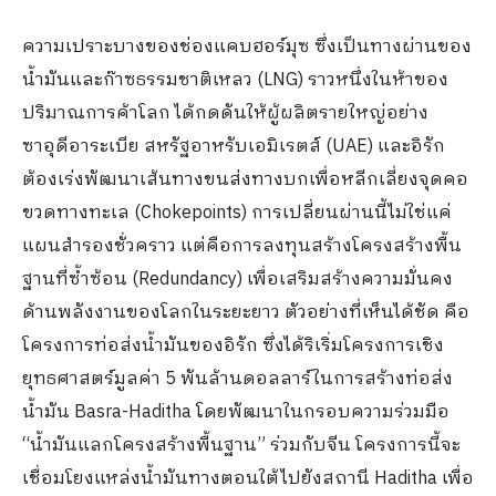
ความเปราะบางของช่องแคบฮอร์มุซ ซึ่งเป็นทางผ่านของ
น้ำมันและก๊าซธรรมชาติเหลว (LNG) ราวหนึ่งในห้าของ
ปริมาณการค้าโลก ได้กดดันให้ผู้ผลิตรายใหญ่อย่าง
ซาอุดีอาระเบีย สหรัฐอาหรับเอมิเรตส์ (UAE) และอิรัก
ต้องเร่งพัฒนาเส้นทางขนส่งทางบกเพื่อหลีกเลี่ยงจุดคอ
ขวดทางทะเล (Chokepoints) การเปลี่ยนผ่านนี้ไม่ใช่แค่
แผนสำรองชั่วคราว แต่คือการลงทุนสร้างโครงสร้างพื้น
ฐานที่ซ้ำซ้อน (Redundancy) เพื่อเสริมสร้างความมั่นคง
ด้านพลังงานของโลกในระยะยาว ตัวอย่างที่เห็นได้ชัด คือ
โครงการท่อส่งน้ำมันของอิรัก ซึ่งได้ริเริ่มโครงการเชิง
ยุทธศาสตร์มูลค่า 5 พันล้านดอลลาร์ในการสร้างท่อส่ง
น้ำมัน Basra-Haditha โดยพัฒนาในกรอบความร่วมมือ
“น้ำมันแลกโครงสร้างพื้นฐาน” ร่วมกับจีน โครงการนี้จะ
เชื่อมโยงแหล่งน้ำมันทางตอนใต้ไปยังสถานี Haditha เพื่อ