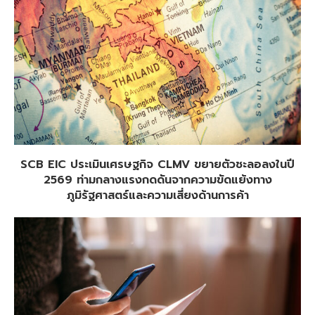
SCB EIC ประเมินเศรษฐกิจ CLMV ขยายตัวชะลอลงในปี
2569 ท่ามกลางแรงกดดันจากความขัดแย้งทาง
ภูมิรัฐศาสตร์และความเสี่ยงด้านการค้า