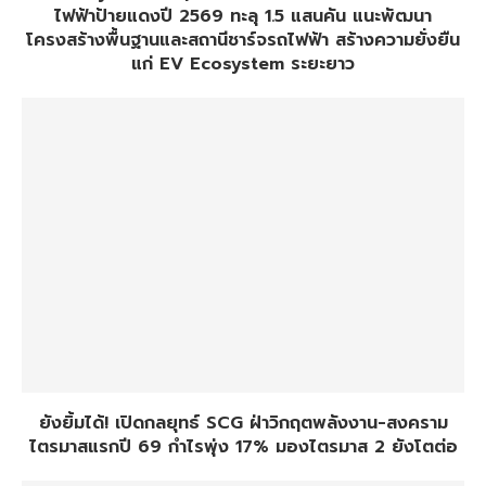
ไฟฟ้าป้ายแดงปี 2569 ทะลุ 1.5 แสนคัน แนะพัฒนา
โครงสร้างพื้นฐานและสถานีชาร์จรถไฟฟ้า สร้างความยั่งยืน
แก่ EV Ecosystem ระยะยาว
ยังยิ้มได้! เปิดกลยุทธ์ SCG ฝ่าวิกฤตพลังงาน-สงคราม
ไตรมาสแรกปี 69 กำไรพุ่ง 17% มองไตรมาส 2 ยังโตต่อ