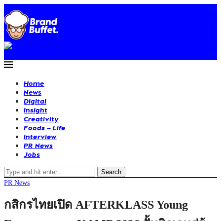
Home
News
Digital
Insight
Creativity
Foods – Life
Interview
PR News
Jobs
Search
PR News
กสิกรไทยเปิด AFTERKLASS Young