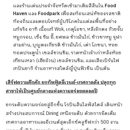
และร้านเด่นประจำจังหวัดเข้ามาเติมสีสันใน
Food
Haven
และ
Foodpark
เพื่อสะท้อนเสน่ห์ของรสชาติ
ท้องถิ่นและตอบโจทย์ผู้บริโภคในแต่ละพื้นที่อย่าง
แท้จริง อาทิ เนื้อแท้ Wok, เกตุโอชา, หลีเจ๊กตง ก๊วยจั๊บ
หมูกรอบ, เซ็ง ซิม อี๊, ยศพล ข้าวมันไก่, ข้าวขาหมู จุฬา
สามย่าน, บุญตงเกียรติ ข้าวมันไก่, เต่า โภชนา, หอย
ทอดประตูน้ำ เชลล์ชวนชิม, ราดหน้าเจ้าเก่าหลังห้อย
เทียนเหลา (เฮียอ้วน) เชลล์ชวนชิม, และเสือเบิร์นไฟ
เทปันยากิ ร้านอาหารสไตล์ญี่ปุ่นฟิวชัน เป็นต้น
เสิร์ฟความคึกคัก ยกทัพฟู้ดอีเวนต์-เทศกาลดัง ปลุกทุก
สาขาให้เป็นศูนย์กลางแห่งความอร่อยตลอดปี
ยกระดับความอร่อยสู่อีกขั้น โรบินสันไลฟ์สไตล์ เดินหน้า
สร้างประสบการณ์ Dining เหนือระดับ ด้วยการจัดเต็ม
เทศกาลอาหารและอีเวนต์สุดเอ็กซ์คลูซีฟกว่า 500 งาน