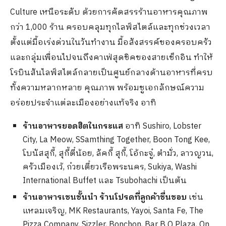
Culture เหนือระดับ ด้วยการคัดสรรร้านอาหารคุณภาพ
กว่า 1,000 ร้าน ครอบคลุมทุกไลฟ์สไตล์และทุกช่วงเวลา
ตั้งแต่มื้อเร่งด่วนในวันทำงาน มื้อสังสรรค์ของครอบครัว
และกลุ่มเพื่อนไปจนถึงคาเฟ่สุดชิคของสายเช็กอิน ทำให้
โรบินสันไลฟ์สไตล์กลายเป็นศูนย์กลางด้านอาหารที่ครบ
ทั้งความหลากหลาย คุณภาพ พร้อมชูเอกลักษณ์ความ
อร่อยประจำแต่ละเมืองอย่างแท้จริง อาทิ
ร้านอาหารยอดฮิตในกระแส
อาทิ Sushiro, Lobster
City, La Meow, SSamthing Together, Boon Tong Kee,
โบนัสสุกี้, สุกี้ตี๋น้อย, ลัคกี้ สุกี้, โอ้กะจู๋, ตำมั่ว, ลาวญวน,
ครัวเมืองเว้, ก๋วยเตี๋ยวเรือพระนคร, Sukiya, Washi
International Buffet และ Tsubohachi เป็นต้น
ร้านอาหารเชนชั้นนำ ร้านโปรดที่ลูกค้าชื่นชอบ
เช่น
แหลมเจริญ, MK Restaurants, Yayoi, Santa Fe, The
Pizza Company, Sizzler, Bonchon, Bar B Q Plaza, On