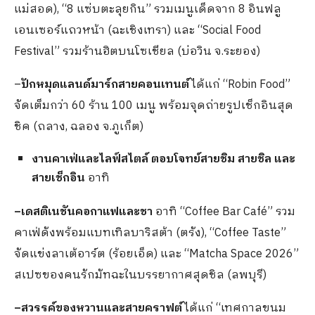
แม่สอด), “8 แซ่บตะลุยกิน” รวมเมนูเด็ดจาก 8 อินฟลู
เอนเซอร์แถวหน้า (ฉะเชิงเทรา) และ “Social Food
Festival” รวมร้านฮิตบนโซเชียล (บ่อวิน จ.ระยอง)
–
ปักหมุดแลนด์มาร์กสายคอนเทนต์
ได้แก่ “Robin Food”
จัดเต็มกว่า 60 ร้าน 100 เมนู พร้อมจุดถ่ายรูปเช็กอินสุด
ชิค (ถลาง, ฉลอง จ.ภูเก็ต)
งานคาเฟ่และไลฟ์สไตล์ ตอบโจทย์สายชิม สายชิล และ
สายเช็กอิน
อาทิ
–
เดสติเนชันคอกาแฟและชา
อาทิ “Coffee Bar Café” รวม
คาเฟ่ดังพร้อมแบทเทิลบาริสต้า (ตรัง), “Coffee Taste”
จัดแข่งลาเต้อาร์ต (ร้อยเอ็ด) และ “Matcha Space 2026”
สเปซของคนรักมัทฉะในบรรยากาศสุดชิล (ลพบุรี)
–
สวรรค์ของหวานและสายคราฟต์
ได้แก่ “เทศกาลขนม