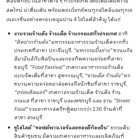
ตลอดทั้งปี ในสาขาต่าง ๆ ทั่วประเทศ เพื่อเติมเต็มความ
สดใหม่ น่าตื่นเต้น พร้อมตอบโจทย์คนทุกสไตล์และทุกเจ
เนอเรชันอย่างครอบคลุมผ่าน 4 ไฮไลต์สำคัญ ได้แก่
งานรวมร้านดัง ร้านเด็ด ร้านกระแสทั่วประเทศ
อาทิ
“ติดปากร้านดัง”
มหกรรมอาหารรวมร้านเด็ดจากทั่ว
ประเทศที่สาขา ปราจีนบุรี,
“
มหกรรมปิ้งย่าง”
ชวนแก๊ง
ส์มามันส์กับศิลปินและกองทัพความอร่อยที่สาขา
ชลบุรี,
“
Food Festival”
เทศกาลอาหารรวมร้านดัง
แบบจัดเต็มที่สาขา สุพรรณบุรี,
“
จานเด็ด ร้านดัง”
ยก
ขบวนความอร่อยมาส่งตรงถึงนักชิมที่สาขา ราชบุรี,
“
อร่อยติดแอร์”
เทศกาลรวมร้านเด็ด ร้านดัง ร้าน
กระแส ที่สาขา ราชบุรี และเพชรบุรี และ งาน
“
Street
Food”
รวมอาหารสตรีทฟู้ดมากกว่า 130 ร้านค้าที่
สาขา สระบุรี
ชูไฮไลต์ “ซอฟต์พาวเวอร์และของดีท้องถิ่น”
ยกระดับ
สินค้าชุมชน มัดรวมเทศกาลอาหารและผลิตภัณฑ์