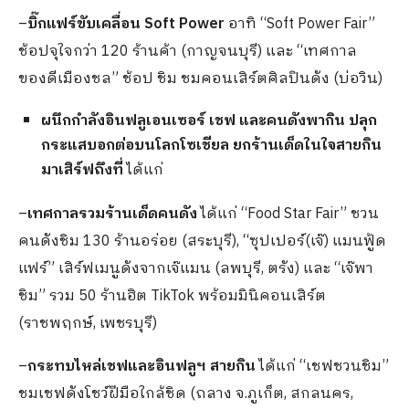
–
บิ๊กแฟร์ขับเคลื่อน Soft Power
อาทิ “Soft Power Fair”
ช้อปจุใจกว่า 120 ร้านค้า (กาญจนบุรี) และ “เทศกาล
ของดีเมืองชล” ช้อป ชิม ชมคอนเสิร์ตศิลปินดัง (บ่อวิน)
ผนึกกำลังอินฟลูเอนเซอร์ เชฟ และคนดังพากิน ปลุก
กระแสบอกต่อบนโลกโซเชียล ยกร้านเด็ดในใจสายกิน
มาเสิร์ฟถึงที่
ได้แก่
–
เทศกาลรวมร้านเด็ดคนดัง
ได้แก่ “Food Star Fair” ชวน
คนดังชิม 130 ร้านอร่อย (สระบุรี), “ซุปเปอร์(เจ๊) แมนฟู้ด
แฟร์” เสิร์ฟเมนูดังจากเจ๊แมน (ลพบุรี, ตรัง) และ “เจ๊พา
ชิม” รวม 50 ร้านฮิต TikTok พร้อมมินิคอนเสิร์ต
(ราชพฤกษ์, เพชรบุรี)
–
กระทบไหล่เชฟและอินฟลูฯ สายกิน
ได้แก่ “เชฟชวนชิม”
ชมเชฟดังโชว์ฝีมือใกล้ชิด (ถลาง จ.ภูเก็ต, สกลนคร,