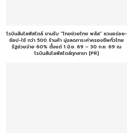
โรบินสันไลฟ์สไตล์ ขานรับ “ไทยช่วยไทย พลัส” ชวนอร่อย-
ช้อป-ใช้ กว่า 500 ร้านค้า มุ่งลดภาระค่าครองชีพทั่วไทย
รัฐช่วยจ่าย 60% ตั้งแต่ 1 มิ.ย. 69 – 30 ก.ย. 69 ณ
โรบินสันไลฟ์สไตล์ทุกสาขา [PR]