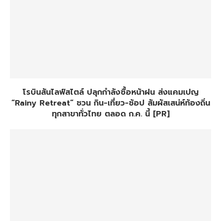
โรบินสันไลฟ์สไตล์ ปลุกกำลังซื้อหน้าฝน ส่งแคมเปญ
“Rainy Retreat” ชวน กิน-เที่ยว-ช้อป สัมผัสเสน่ห์ท้องถิ่น
ทุกสาขาทั่วไทย ตลอด ก.ค. นี้ [PR]