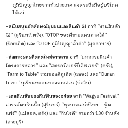
ภูมิปัญญาไทยจากทั่วประเทศ ส่งตรงถึงมือผู้บริโภค
ได้แก่
–
สนับสนุนอัตลักษณ์ชุมชนและสินค้า GI
อาทิ “งานสินค้า
GI” (สุรินทร์, ตรัง), “OTOP ของดีชายแดนภาคใต้”
(ร้อยเอ็ด) และ “OTOP ภูมิปัญญาล้ำค่า” (มุกดาหาร)
–
ส่งตรงผลผลิตสดใหม่จากสวน
อาทิ “มหกรรมสินค้า
โครงการหลวง” และ “สตรอว์เบอร์รี่เลิฟเวอร์” (ตรัง),
“Farm to Table” รวมของดีภูเก็ต (ฉลอง) และ “Durian
Lover” ทุเรียนหมอนทองจากสวน (บ่อวิน)
–
เดสติเนชันของกินฟินของอร่อย
อาทิ “Wagyu Festival”
สวรรค์คนรักเนื้อ (สุรินทร์), “พุงกางเสน่ห์ไทย ฟู้ด
แฟร์” (แม่สอด, ตรัง) และ “กินไรดี” รวมกว่า 130 ร้านดัง
(สระบุรี)