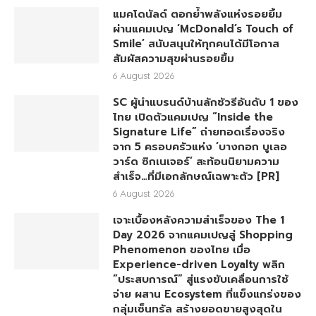
แมคโดนัลด์ ตอกย้ำพลังแห่งรอยยิ้ม
ผ่านแคมเปญ ‘McDonald’s Touch of
Smile’ สนับสนุนให้ทุกคนได้มีโอกาส
สัมผัสความสุขผ่านรอยยิ้ม
6 August 2026
SC ผู้นำแบรนด์บ้านลักชัวรีอันดับ 1 ของ
ไทย เปิดตัวแคมเปญ “Inside the
Signature Life” ถ่ายทอดเรื่องจริง
จาก 5 ครอบครัวแห่ง ‘บางกอก บูเลอ
วาร์ด ซิกเนเจอร์’ สะท้อนนิยามความ
สำเร็จ…ที่มีเอกลักษณ์เฉพาะตัว [PR]
6 August 2026
เจาะเบื้องหลังความสำเร็จของ The 1
Day 2026 จากแคมเปญสู่ Shopping
Phenomenon ของไทย เมื่อ
Experience-driven Loyalty พลิก
“ประสบการณ์” สู่แรงขับเคลื่อนการใช้
จ่าย ผสาน Ecosystem ที่แข็งแกร่งของ
กลุ่มเซ็นทรัล สร้างยอดขายสูงสุดใน