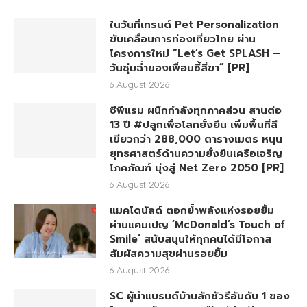
ในวันที่เทรนด์ Pet Personalization
ขับเคลื่อนการท่องเที่ยวไทย ผ่าน
โครงการใหม่ “Let’s Get SPLASH –
วันชุ่มฉ่ำของเพื่อนซี้สี่ขา” [PR]
6 August 2026
ซีพีแรม ผนึกกำลังทุกภาคส่วน สานต่อ
13 ปี #ปลูกเพื่อโลกยั่งยืน เพิ่มพื้นที่สี
เขียวกว่า 288,000 ตารางเมตร หนุน
ยุทธศาสตร์ด้านความยั่งยืนเครือเจริญ
โภคภัณฑ์ มุ่งสู่ Net Zero 2050 [PR]
6 August 2026
แมคโดนัลด์ ตอกย้ำพลังแห่งรอยยิ้ม
ผ่านแคมเปญ ‘McDonald’s Touch of
Smile’ สนับสนุนให้ทุกคนได้มีโอกาส
สัมผัสความสุขผ่านรอยยิ้ม
6 August 2026
SC ผู้นำแบรนด์บ้านลักชัวรีอันดับ 1 ของ