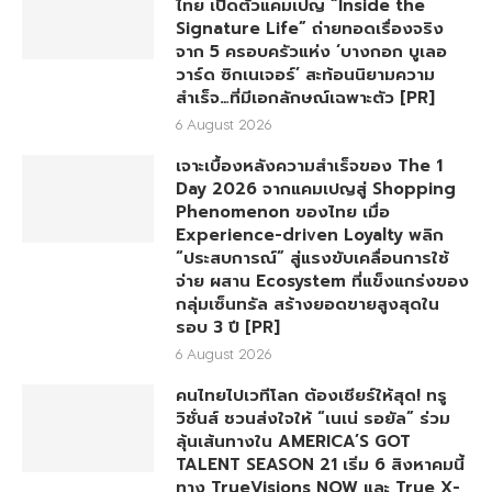
ไทย เปิดตัวแคมเปญ “Inside the
Signature Life” ถ่ายทอดเรื่องจริง
จาก 5 ครอบครัวแห่ง ‘บางกอก บูเลอ
วาร์ด ซิกเนเจอร์’ สะท้อนนิยามความ
สำเร็จ…ที่มีเอกลักษณ์เฉพาะตัว [PR]
6 August 2026
เจาะเบื้องหลังความสำเร็จของ The 1
Day 2026 จากแคมเปญสู่ Shopping
Phenomenon ของไทย เมื่อ
Experience-driven Loyalty พลิก
“ประสบการณ์” สู่แรงขับเคลื่อนการใช้
จ่าย ผสาน Ecosystem ที่แข็งแกร่งของ
กลุ่มเซ็นทรัล สร้างยอดขายสูงสุดใน
รอบ 3 ปี [PR]
6 August 2026
คนไทยไปเวทีโลก ต้องเชียร์ให้สุด! ทรู
วิชั่นส์ ชวนส่งใจให้ “เนเน่ รอยัล” ร่วม
ลุ้นเส้นทางใน AMERICA’S GOT
TALENT SEASON 21 เริ่ม 6 สิงหาคมนี้
ทาง TrueVisions NOW และ True X-