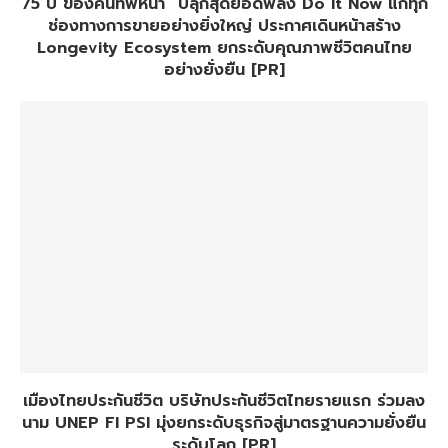
75 ปี ของคนทัพหน้า” ปลุกสุดยอดพลัง Do It Now แก่ทุก
ช่องทางการขายอย่างยิ่งใหญ่ ประกาศเดินหน้าสร้าง
Longevity Ecosystem ยกระดับคุณภาพชีวิตคนไทย
อย่างยั่งยืน [PR]
เมืองไทยประกันชีวิต บริษัทประกันชีวิตไทยรายแรก ร่วมลง
นาม UNEP FI PSI มุ่งยกระดับธุรกิจสู่มาตรฐานความยั่งยืน
ระดับโลก [PR]