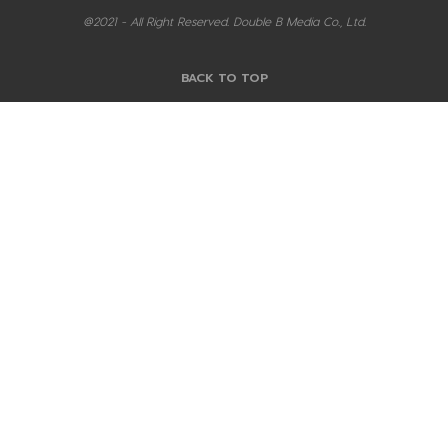
@2021 - All Right Reserved. Double B Media Co., Ltd.
BACK TO TOP