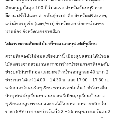
ออก
ชมพู่เพชรคลองหาด จังหวัดสระแก้ว, มังคุดเขา
คิชฌกูฏ, มังคุด 100 ปี โป่งแรด จังหวัดจันทบุรี
ภาค
อีสาน
ฝรั่งไส้แดง สายพันธุ์หงเป่าสือ จังหวัดศรีสะเกษ,
แก้วมังกรภูเรือ (แดง/ขาว) จังหวัดเลย น้อยหน่าเพชร
ปากช่อง จังหวัดนครราชสีมา
ไม่ควรพลาดกับผลไม้นาทีทอง และบุฟเฟต์ทุเรียน
ความพิเศษยังไม่หมดเพียงเท่านี้ เมืองสุขสยาม ได้นำผล
ไม้ส่งตรงจากสวนเกษตรกรมาจำหน่ายในราคาพิเศษกับ
ช่วงผลไม้นาทีทอง และมะพร้าวน้ำหอมลูกละ 40 บาท 2
ช่วงเวลา ได้แก่ 14.00 – 14.30 น. และ 17.00 – 17.30 น.
พร้อมเอาใจคนรักทุเรียน ชวนอร่อยไม่อั้น 1 ชั่วโมงเต็ม
กับบุฟเฟต์ทุเรียนหมอนทองพรีเมียม, ทุเรียนก้านยาว,
ทุเรียนเบญจพรรณ และผลไม้ไทยหลากหลายชนิด ใน
ราคา 899 บาท ระหว่างวันที่ 22 – 26 พฤษภาคม วันละ 2