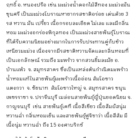
ฤทธิ์ อ. หนองปรือ เช่น มะม่วงน้ำดอกไม้สีทอง มะม่วงมัน
ขุนศรี เป็นมะม่วงโบราณหายากรสชาติอร่อย เด่นด้วย 3
รส หวาน มัน เปรี้ยว เนื้อกรอบละเอียด ไม่เละ และมีกลิ่น
หอม มะม่วงอกร่องพิกุลทอง เป็นมะม่วงสายพันธุ์โบราณ
ที่ได้รับความนิยมอย่างมากในการรับประทานคู่กับข้าว
เหนียวมะม่วง เนื่องจากมีรสชาติหวานจัดและกลิ่นหอมที่
เป็นเอกลักษณ์ รวมถึง มะพร้าว จากสวนยิ้มละมัย อ.
บ้านแพ้ว จ. สมุทรสาคร ซึ่งเป็นแหล่งต้นกำเนิดมะพร้าว
น้ำหอมแท้ในสายพันธุ์มะพร้าวเนื้ออ่อน ส้มโอขาว
แตงกวา จ. ชัยนาท ส้มโอขาวใหญ่ จ. สมุทรสาคร ขนุน
เพชรราชา จ. ปราจีนบุรี เมล่อนสายพันธุ์ญี่ปุ่นยอดนิยม จ.
กาญจนบุรี เช่น สายพันธุ์เคที เนื้อสีเขียว เนื้อสัมผัสนุ่ม
หวานฉ่ำ กลิ่นหอมเย็น และสายพันธุ์ฟูจิซาว่า เนื้อสีส้ม มี
เนื้อนุ่ม หวานฉ่ำ ถึง 15 องศาบริกซ์