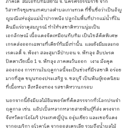
ภาคใต้ ส้มโอทับทิมสยาม จ. นครศรีธรรมราช จาก
วิสาหกิจชุมชนเทศบาลตำบลเกาะทวด ที่ขึ้นชื่อว่าเป็นอัญ
ญมณีแห่งลุ่มแม่น้ำปากพนัง ปลูกในพื้นที่ปากแม่น้ำที่ใน
ดินมีแร่ธาตุสมบูรณ์ ทำให้รสชาติหวานนุ่มเป็น
เอกลักษณ์ เนื้อแดงจัดเหมือนทับทิม เป็นไซส์คัดพิเศษ
เกรดส่งออกเฉพาะที่เดียร์ทัมมี่เท่านั้น และยังมีมะละกอ
เรดเลดี้ จ. พังงา สละสุมาลีป่าบอน จ. พัทลุง สับปะรด
ปัตตาเวียเนื้อ 1 จ. พัทลุง ภาคตะวันออก เงาะ มังคุด
ลองกอง การทานในฤดูกาลนี้จะเป็นช่วงที่มีรสชาติ อร่อย
มากที่สุด ขนุนทองประเสริฐ จ. ชลบุรี เป็นพันธุ์ยอดนิยม
ที่เนื้อหนา สีเหลืองทอง รสชาติหวานกรอบ
นอกจากนี้ยังมีผลไม้อิมพอร์ตที่คัดสรรจากทั่วโลกประจำ
ฤดูกาล เช่น แอ๊ปเปิ้ลหลากหลายสายพันธุ์ที่ส่ง ตรงจาก
จังหวัดอาโอโมริ ประเทศญี่ปุ่น องุ่นเขียว และเชอรี่แดง
จากอเมริกา อโวคาโด จากออสเตรเลีย รวมถึงน้ำผลไม้