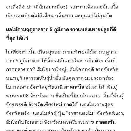
จนถึงสีจำปา (สีส้มอมเหลือง) รสหวานจัดและมัน เนื้อ
เนียนละเอียดไม่มีเสี้ยน กลิ่นหอมละมุนแต่ไม่ฉุนจัด
ผลไม้ตามฤดูกาลจาก
5 ภูมิภาค จากแหล่งเพาะปลูกที่ดี
ที่สุด ได้แก่
ไม่เพียงเท่านั้น เมืองสุขสยาม ขนทัพผลไม้ตามฤดูกาล
จาก 5 ภูมิภาค มาให้ลิ้มรสกันภายในงานอีกด้วย เริ่มที่
ภาคกลาง
อาทิ ส้มโอขาวใหญ่ , ส้มโอทองดี จากจังหวัด
นนทบุรี เสาวรสพันธุ์น้ำผึ้ง มังคุดกาก มะม่วงอกร่อง
โบราณจากจังหวัดอุทัยธานี
ภาคเหนือ
อโวคาโด้ พันธุ์
พบพระ 08 จังหวัดตาก ซึ่งเป็นที่นิยมในตลาด ลิ้นจี่พันธุ์
จักรพรรดิ จังหวัดเชียงใหม่
ภาคใต้
แตงโมเกาะสุกร
จังหวัดตรัง , แตงโมดำญี่ปุ่น “ราชาแตงโม” จังหวัดพังงา,
ส้มโอทับทิมสยาม จังหวัดนครศรีธรรมราช
ภาคตะวัน