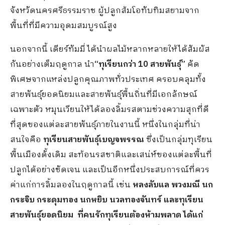
จังหวัดนครศรีธรรมราช ผู้ปลูกส้มโอทับทิมสยามจาก
พื้นที่ที่มีความอุดมสมบูรณ์สูง
นอกจากนี้ เดียร์ทัมมี่ ได้นำผลไม้หลากหลายให้ได้สัมผัส
กันอย่างเต็มฤดูกาล นำ
“ทุเรียนกว่า
10 สายพันธุ์”
คัด
พิเศษจากแหล่งปลูกคุณภาพทั่วประเทศ ครอบคลุมทั้ง
สายพันธุ์ยอดนิยมและสายพันธุ์พื้นถิ่นที่มีเอกลักษณ์
เฉพาะตัว หมุนเวียนให้ได้ลองลิ้มรสตามช่วงความสุกที่ดี
ที่สุดของแต่ละสายพันธุ์ภายในงานนี้ หนึ่งในกลุ่มที่น่า
สนใจคือ
ทุเรียนสายพันธุ์เบญจพรรณ
ซึ่งเป็นกลุ่มทุเรียน
พื้นเมืองดั้งเดิม สะท้อนรสชาติและเสน่ห์ของแต่ละพื้นที่
ปลูกได้อย่างชัดเจน และเป็นอีกหนึ่งประสบการณ์ที่ควร
ค่าแก่การลิ้มลองในฤดูกาลนี้ เช่น
หลงลับแล พวงมณี นก
กระจิบ กระดุมทอง นกหยิบ นวลทองจันทร์ และทุเรียน
สายพันธุ์ยอดนิยม ที่คนรักทุเรียนต้องห้ามพลาด ได้แก่