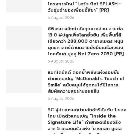
โครงการใหม่ “Let’s Get SPLASH –
วันชุ่มฉ่ำของเพื่อนซี้สี่ขา” [PR]
6 August 2026
ซีพีแรม ผนึกกำลังทุกภาคส่วน สานต่อ
13 ปี #ปลูกเพื่อโลกยั่งยืน เพิ่มพื้นที่สี
เขียวกว่า 288,000 ตารางเมตร หนุน
ยุทธศาสตร์ด้านความยั่งยืนเครือเจริญ
โภคภัณฑ์ มุ่งสู่ Net Zero 2050 [PR]
6 August 2026
แมคโดนัลด์ ตอกย้ำพลังแห่งรอยยิ้ม
ผ่านแคมเปญ ‘McDonald’s Touch of
Smile’ สนับสนุนให้ทุกคนได้มีโอกาส
สัมผัสความสุขผ่านรอยยิ้ม
6 August 2026
SC ผู้นำแบรนด์บ้านลักชัวรีอันดับ 1 ของ
ไทย เปิดตัวแคมเปญ “Inside the
Signature Life” ถ่ายทอดเรื่องจริง
จาก 5 ครอบครัวแห่ง ‘บางกอก บูเลอ