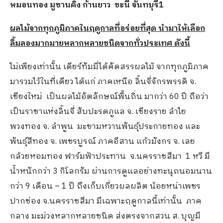
หมอนทอง มูซานคิง ก้านยาว ชะนี จันทบุรี
1
ผลไม้จากทุกภูมิภาคในฤดูกาลที่อร่อยที่สุด นำมาให้เลือก
ลิ้มลองมากมายหลากหลายชนิดจากทั่วประเทศ ดังนี้
ไม่เพียงเท่านั้น เดียร์ทัมมี่ได้คัดสรรผลไม้ จากทุกภูมิภาค
มารวมไว้ในที่เดียว ได้แก่ ภาคเหนือ ลิ้นจี่จักรพรรดิ จ.
เชียงใหม่ เป็นผลไม้อัตลักษณ์พื้นถิ่น มากว่า 60 ปี ถือว่า
เป็นราชาแห่งลิ้นจี่ สับปะรดภูแล จ. เชียงราย ลำไย
พวงทอง จ. ลำพูน มะขามหวานพันธุ์ประกายทอง และ
พันธุ์สีทอง จ. เพชรบูรณ์ ภาคอีสาน แก้วมังกร จ. เลย
กล้วยหอมทอง ฟาร์มฟ้าประทาน จ.นครราชสีมา 1 หวี มี
น้ำหนักกว่า 3 กิโลกรัม ผ่านการดูแลอย่างทะนุถนอมนาน
กว่า 9 เดือน – 1 ปี ถึงเก็บเกี่ยวผลผลิต น้อยหน่าเพชร
ปากช่อง จ.นครราชสีมา มีเฉพาะฤดูกาลนี้เท่านั้น ภาค
กลาง มะม่วงหลากหลายชนิด ส่งตรงจากสวน ส. บุญมี