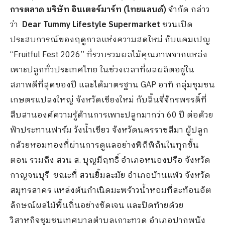
การตลาด บริษัท อินเตอร์มาร์ท (ไทยแลนด์)
จำกัด กล่าว
ว่า
Dear Tummy Lifestyle Supermarket
ชวนเปิด
ประสบการณ์ของฤดูกาลแห่งความสดใหม่ กับแคมเปญ
“Fruitful Fest 2026” ที่รวบรวมผลไม้คุณภาพจากแหล่ง
เพาะปลูกทั่วประเทศไทย ในช่วงเวลาที่ผลผลิตอยู่ใน
สภาพดีที่สุดของปี และได้มาตรฐาน GAP อาทิ กลุ่มชุมชน
เกษตรแปลงใหญ่ จังหวัดเชียงใหม่ กับลิ้นจี่จักรพรรดิ์ที่
สืบสานองค์ความรู้ด้านการเพาะปลูกมากว่า 60 ปี ต่อด้วย
ฟ้าประทานฟาร์ม วังน้ำเขียว จังหวัดนครราชสีมา ผู้ปลูก
กล้วยหอมทองที่ผ่านการดูแลอย่างพิถีพิถันในทุกขั้น
ตอน รวมถึง สวน ส. บุญมีฤทธิ์ อำเภอหนองปรือ จังหวัด
กาญจนบุรี ขณะที่ สวนยิ้มละมัย อำเภอบ้านแพ้ว จังหวัด
สมุทรสาคร แหล่งต้นกำเนิดมะพร้าวน้ำหอมที่สะท้อนอัต
ลักษณ์ผลไม้พื้นถิ่นอย่างชัดเจน และปิดท้ายด้วย
วิสาหกิจชุมชนเทศบาลตำบลเกาะทวด อำเภอปากพนัง