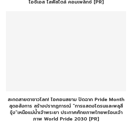
ไอซีเอส ไลฟ์สไตล์ คอมเพล็กซ์ [PR]
สะกดสายตาชาวโลก! ไอคอนสยาม ปิดฉาก Pride Month
สุดอลังการ สร้างปรากฏการณ์ “การแสดงโดรนและพลุสี
รุ้ง”เหนือแม่น้ำเจ้าพระยา ประกาศศักยภาพไทยพร้อมเจ้า
ภาพ World Pride 2030 [PR]