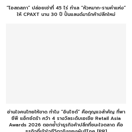
“โอสถสภา” ปล่อยเช่าที่ 45 ไร่ ทำเล “หัวหมาก-รามคำแห่ง”
ให้ CPAXT นาน 30 ปี ปั้นแลนด์มาร์กค้าปลีกใหม่
อ่านใจคนไทยให้ขาด ทำไม “อินไซต์” คือกุญแจสำคัญ ที่พา
ซีพี แอ็กซ์ตร้า คว้า 4 รางวัลระดับเอเชีย Retail Asia
Awards 2026 ตอกย้ำว่าธุรกิจค้าปลีกที่ชนะใจตลาด คือ
ธุรกิจที่เข้าใจชีวิตจริงของผู้บริโภค [PR]