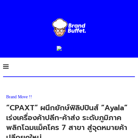
Brand Move !!
“CPAXT“ ผนึกยักษ์ฟิลิปปินส์ “Ayala”
เร่งเครื่องค้าปลีก-ค้าส่ง ระดับภูมิภาค
พลิกโฉมแม็คโคร 7 สาขา สู่จุดหมายค้า
ปลีกยุคใหม่