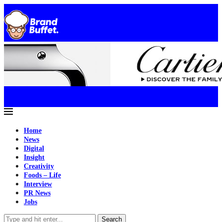
Home
News
Digital
Insight
Creativity
Foods – Life
Interview
PR News
Jobs
Search