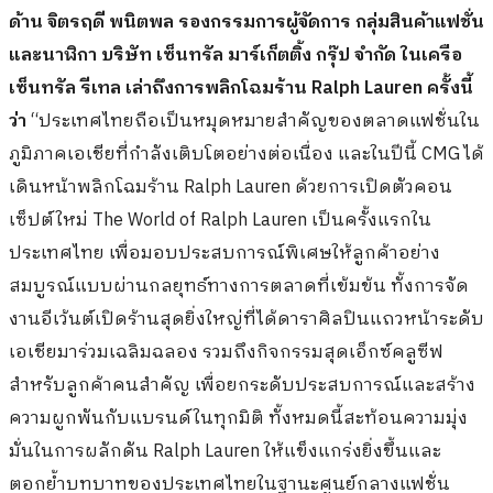
ด้าน จิตรฤดี พนิตพล
รองกรรมการผู้จัดการ กลุ่มสินค้าแฟชั่น
และนาฬิกา บริษัท เซ็นทรัล มาร์เก็ตติ้ง กรุ๊ป จำกัด ในเครือ
เซ็นทรัล รีเทล
เล่าถึงการพลิกโฉมร้าน
Ralph Lauren
ครั้งนี้
ว่า
“ประเทศไทยถือเป็นหมุดหมายสำคัญของตลาดแฟชั่นใน
ภูมิภาคเอเชียที่กำลังเติบโตอย่างต่อเนื่อง และในปีนี้ CMG ได้
เดินหน้าพลิกโฉมร้าน Ralph Lauren ด้วยการเปิดตัวคอน
เซ็ปต์ใหม่ The World of Ralph Lauren เป็นครั้งแรกใน
ประเทศไทย เพื่อมอบประสบการณ์พิเศษให้ลูกค้าอย่าง
สมบูรณ์แบบผ่านกลยุทธ์ทางการตลาดที่เข้มข้น ทั้งการจัด
งานอีเว้นต์เปิดร้านสุดยิ่งใหญ่ที่ได้ดาราศิลปินแถวหน้าระดับ
เอเชียมาร่วมเฉลิมฉลอง รวมถึงกิจกรรมสุดเอ็กซ์คลูซีฟ
สำหรับลูกค้าคนสำคัญ เพื่อยกระดับประสบการณ์และสร้าง
ความผูกพันกับแบรนด์ในทุกมิติ ทั้งหมดนี้สะท้อนความมุ่ง
มั่นในการผลักดัน Ralph Lauren ให้แข็งแกร่งยิ่งขึ้นและ
ตอกย้ำบทบาทของประเทศไทยในฐานะศูนย์กลางแฟชั่น