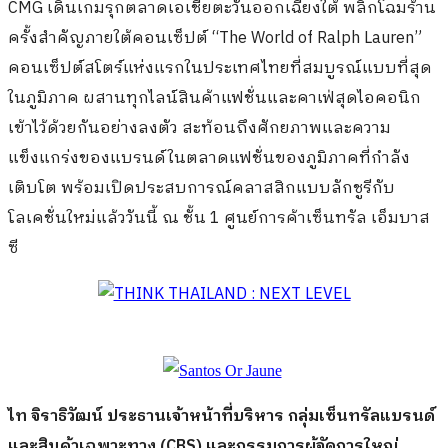
CMG เดินเกมรุกตลาดเอเชียตะวันออกเฉียงใต้ พลิกโฉมร้าน
ครั้งสำคัญภายใต้คอนเซ็ปต์ “The World of Ralph Lauren”
คอนเซ็ปต์สโตร์แห่งแรกในประเทศไทยที่สมบูรณ์แบบที่สุด
ในภูมิภาค ผสานทุกไลน์สินค้าแฟชั่นและคาเฟ่สุดไอคอนิก
เข้าไว้ด้วยกันอย่างลงตัว สะท้อนถึงศักยภาพและความ
แข็งแกร่งของแบรนด์ในตลาดแฟชั่นของภูมิภาคที่กำลัง
เติบโต พร้อมเปิดประสบการณ์คลาสสิกแบบลักชูรีกับ
โลเคชั่นใหม่แล้ววันนี้ ณ ชั้น 1 ศูนย์การค้าเซ็นทรัล เอ็มบาส
ซี
ไท จิราธิวัฒน์ ประธานเจ้าหน้าที่บริหาร กลุ่มเซ็นทรัลแบรนด์
และสินค้าเฉพาะทาง (
CBS) และกรรมการผู้จัดการใหญ่