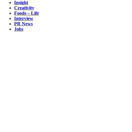
Insight
Creativity
Foods – Life
Interview
PR News
Jobs