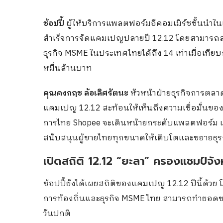
ช้อปปี้
ผู้ให้บริการแพลตฟอร์มอีคอมเมิร์ซชั้นนำใน
สำเร็จการจัดแคมเปญปลายปี 12.12 โดยสามารถสน
ธุรกิจ MSME ในประเทศไทยได้ถึง 14 เท่าเมื่อเท
หมื่นล้านบาท
คุณคงกฤช ล้อเลิศรัตนะ
หัวหน้าฝ่ายธุรกิจการตลา
แคมเปญ 12.12 สะท้อนให้เห็นถึงความเชื่อมั่นของ
การไทย Shopee จะเดินหน้ายกระดับแพลตฟอร์ม เครื่
สนับสนุนผู้ขายไทยทุกขนาดให้เติบโตและขยายธุร
เปิดสถิติ 12.12 “ยะลา” ครองแชมป์จั
ช้อปปี้ยังได้เผยสถิติของแคมเปญ 12.12 ปีนี้ด้วย
การท้องถิ่นและธุรกิจ MSME ไทย สามารถทำยอดขายเ
วันปกติ