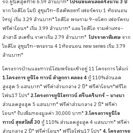
รถ ยูนิตสุดท้าย 6.59 ล้านบาท*
โปรผ่อนคนละครึ่งนาน 3 ปี
จาก ไอดีโอ โมบิ สุขุมวิท–อีสต์พอยท์ เฟอร์ครบ 1 ห้องนอน
ใหญ่ เริ่ม 3.29 ล้านบาท* ไอดีโอ พระราม 9–อโศก เฟอร์ครบ
ฟรีค่าโอนฯ* เริ่ม 3.99 ล้านบาท* และ ไอดีโอ รามคำแหง–
ลำสาลี สเตชั่น ราคาเริ่ม 2.79 ล้านบาท*
โปรราคาพิเศษ
จาก
ไอดีโอ สุขุมวิท–พระราม 4 1ห้องนอน new series เริ่ม 3.79
ล้านบาท*
โครงการบ้านและทาวน์โฮมพร้อมเข้าอยู่ 11 โครงการ ได้แก่
1.โครงการ ยูนิโอ ทาวน์ ลำลูกกา คลอง 4
กู้ 110%ส่วนลด
สูงสุด 5 แสนบาท* ฟรีค่าส่วนกลาง 2 ปี* ฟรีค่าโอนฯ*ฟรีไอ
โฟน17 โปร*
2.โครงการยูนิโอทาวน์ ศรีนครินทร์ – บางนา
ส่วนลดสูงสุด 5 แสนบาท* ฟรีค่าส่วนกลาง 2 ปี* ฟรีค่า
โอนฯ* รับเพิ่มทองมูลค่า 30,000 บาท*
3.โครงการยูนิโอ
ทาวน์ สุขสวัสดิ์ 30
กู้ 110% ส่วนลดสูงสุด 4 แสนบาท* ฟรีค่า
ส่วนกลาง 2 ปี* ฟรีค่าโอนฯ* ฟรีไอโฟน17 โปร*
4. โครงการยู