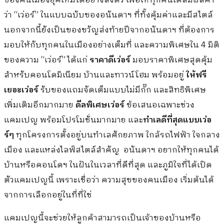
ของคนเมืองยุคใหม่ได้อย่างลงตัว เพื่อให้ทุกคนได้สัมผัสคำ
ว่า “เว่อร์” ในแบบฉบับของอนันดาฯ ที่ทั้งคุ้มค่าและมีสไตล์
นอกจากนี้ยังเป็นของขวัญส่งท้ายปีจากอนันดาฯ ที่ต้องการ
มอบให้กับทุกคนในเมืองอย่างเต็มที่ และความพิเศษใน 4 มิติ
ของความ “เว่อร์” ได้แก่
ราคาดีเว่อร์
มอบราคาพิเศษสุดคุ้ม
สำหรับคอนโดมิเนียม บ้านและทาวน์โฮม พร้อมอยู่
ให้ฟรี
เยอะเว่อร์
รับของแถมจัดเต็มแบบไม่มีกั๊ก และสิทธิพิเศษ
เพิ่มเติมอีกมากมาย
ดีลพิเศษเว่อร์
ข้อเสนอเฉพาะช่วง
แคมเปญ พร้อมโปรโมชั่นมากมาย และ
ทำเลดีที่สุดแบบเว่อ
ร์ๆ
ทุกโครงการตั้งอยู่บนทำเลศักยภาพ ใกล้รถไฟฟ้า ใจกลาง
เมือง และแหล่งไลฟ์สไตล์สำคัญ อนันดาฯ อยากให้ทุกคนได้
บ้านหรือคอนโดฯ ในฝันในเวลาที่ดีที่สุด และภูมิใจที่ได้เปิด
ตัวแคมเปญนี้ เพราะเชื่อว่า ความสุขของคนเมือง เริ่มต้นได้
จากการเลือกอยู่ในที่ที่ใช่
แคมเปญนี้จะช่วยให้ลูกค้าสามารถเป็นเจ้าของบ้านหรือ