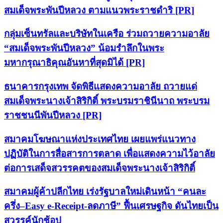
สมเด็จพระพันปีหลวง ตามแนวพระราชดำริ [PR]
กลุ่มเซ็นทรัลและบริษัทในเครือ ร่วมถวายความอาลัย
“สมเด็จพระพันปีหลวง” น้อมรำลึกในพระ
มหากรุณาธิคุณอันหาที่สุดมิได้ [PR]
ธนาคารกรุงเทพ จัดพิธีแสดงความอาลัย ถวายแด่
สมเด็จพระนางเจ้าสิริกิติ์ พระบรมราชินีนาถ พระบรม
ราชชนนีพันปีหลวง [PR]
สมาคมโฆษณาแห่งประเทศไทย เผยแพร่แนวทาง
ปฏิบัติในการสื่อสารการตลาด เพื่อแสดงความไว้อาลัย
ต่อการเสด็จสวรรคตของสมเด็จพระนางเจ้าสิริกิติ์
สมาคมผู้ค้าปลีกไทย เร่งรัฐบาลใหม่เดินหน้า “คนละ
ครึ่ง–Easy e-Receipt-ลดภาษี” ฟื้นเศรษฐกิจ ดันไทยเป็น
สวรรค์นักช้อป