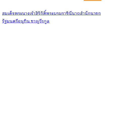
สมเด็จพระนางเจ้าสิริกิติ์พระบรมราชินีนาถ
สํานักนายก
รัฐมนตรี
อนุทิน ชาญวีรกูล