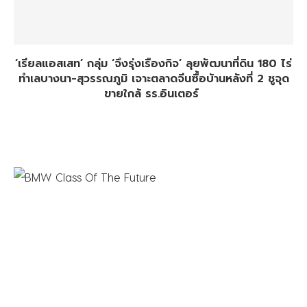
‘เรียลแอสเสท’ กลุ่ม ‘จึงรุ่งเรืองกิจ’ ลุยพัฒนาที่ดิน 180 ไร่
ทำเลบางนา-สุวรรณภูมิ เจาะตลาดจีนซื้อบ้านหลังที่ 2 ชูจุด
ขายใกล้ รร.อินเตอร์