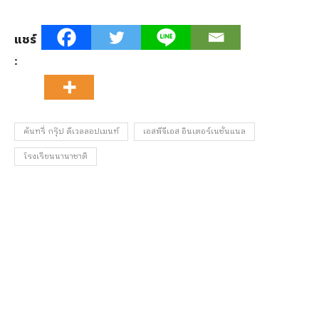
แชร์
:
คันทรี่ กรุ๊ป ดีเวลลอปเมนท์
เอสพีจีเอส อินเตอร์เนชั่นแนล
โรงเรียนนานาชาติ