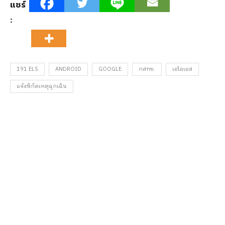
แชร์
:
191 ELS
ANDROID
GOOGLE
กสทช.
เอไอเอส
แจ้งพิกัดเหตุฉุกเฉิน