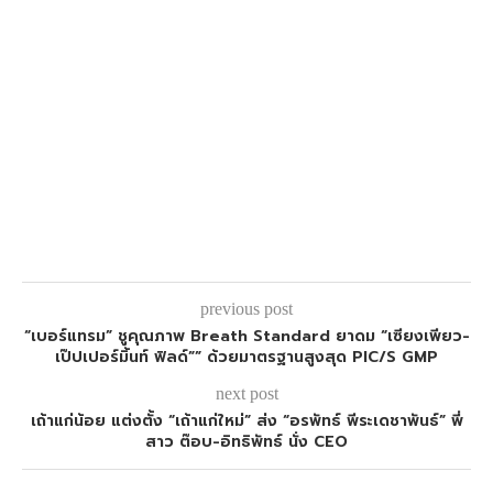
previous post
“เบอร์แทรม” ชูคุณภาพ Breath Standard ยาดม “เซียงเพียว-
เป๊ปเปอร์มิ้นท์ ฟิลด์”” ด้วยมาตรฐานสูงสุด PIC/S GMP
next post
เถ้าแก่น้อย แต่งตั้ง “เถ้าแก่ใหม่” ส่ง “อรพัทธ์ พีระเดชาพันธ์” พี่
สาว ต๊อบ-อิทธิพัทธ์ นั่ง CEO