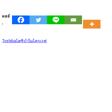
แชร์
:
Toshiba
โตชิบ้า
ไมโครเวฟ