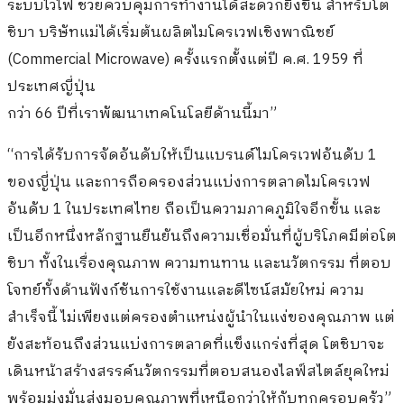
ระบบไวไฟ ช่วยควบคุมการทำงานได้สะดวกยิ่งขึ้น สำหรับโต
ชิบา บริษัทแม่ได้เริ่มต้นผลิตไมโครเวฟเชิงพาณิชย์
(Commercial Microwave) ครั้งแรกตั้งแต่ปี ค.ศ. 1959 ที่
ประเทศญี่ปุ่น
กว่า 66 ปีที่เราพัฒนาเทคโนโลยีด้านนี้มา”
“การได้รับการจัดอันดับให้เป็นแบรนด์ไมโครเวฟอันดับ 1
ของญี่ปุ่น และการถือครองส่วนแบ่งการตลาดไมโครเวฟ
อันดับ 1 ในประเทศไทย ถือเป็นความภาคภูมิใจอีกขั้น และ
เป็นอีกหนึ่งหลักฐานยืนยันถึงความเชื่อมั่นที่ผู้บริโภคมีต่อโต
ชิบา ทั้งในเรื่องคุณภาพ ความทนทาน และนวัตกรรม ที่ตอบ
โจทย์ทั้งด้านฟังก์ชันการใช้งานและดีไซน์สมัยใหม่ ความ
สำเร็จนี้ ไม่เพียงแต่ครองตำแหน่งผู้นำในแง่ของคุณภาพ แต่
ยังสะท้อนถึงส่วนแบ่งการตลาดที่แข็งแกร่งที่สุด โตชิบาจะ
เดินหน้าสร้างสรรค์นวัตกรรมที่ตอบสนองไลฟ์สไตล์ยุคใหม่
พร้อมมุ่งมั่นส่งมอบคุณภาพที่เหนือกว่าให้กับทุกครอบครัว”