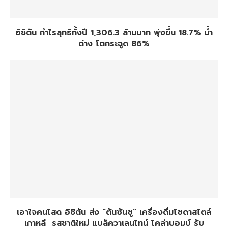
อิชิตัน กำไรสุทธิทั้งปี 1,306.3 ล้านบาท พุ่งขึ้น 18.7% น้ำ
ด่าง โตกระฉูด 86%
เอาใจคนโสด อิชิตัน ส่ง “ตันซันซู” เครื่องดื่มโซดาสไตล์
เกาหลี รสชาติใหม่ แบล็ควาเลนไทน์ โคล่าบอมบ์ รับ