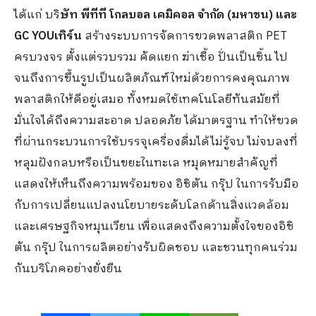
ได้แก่ บริ
ษัท พีทีที โกลบอล เคมิคอล จำกัด (มหาชน) และ
GC YOUเทิร์น
สร้างระบบการจัดการขวดพลาสติก PET
ครบวงจร ตั้งแต่รวบรวม คัดแยก ฆ่าเชื้อ ปั่นเป็นชิ้น ไป
จนถึงการขึ้นรูปเป็นผลิตภัณฑ์ใหม่ด้วยการคงคุณภาพ
พลาสติกให้ดีอยู่เสมอ ทั้งหมดใช้เทคโนโลยีทันสมัยที่
มั่นใจได้ถึงความสะอาด ปลอดภัย ได้มาตรฐาน ทำให้ขวด
ที่ผ่านกระบวนการใช้บรรจุเครื่องดื่มได้ไม่รู้จบ ไม่จบลงที่
หลุมฝังกลบหรือเป็นขยะในทะเล หมุดหมายสำคัญที่
แสดงให้เห็นถึงความพร้อมของ อิชิตัน กรุ๊ป ในการรับมือ
กับการเปลี่ยนแปลงนโยบายระดับโลกด้านสิ่งแวดล้อม
และเศรษฐกิจหมุนเวียน เพื่อแสดงถึงความตั้งใจของอิชิ
ตัน กรุ๊ป ในการผลิตอย่างรับผิดชอบ และชวนทุกคนร่วม
กันบริโภคอย่างยั่งยืน