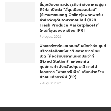
สี่มุมเมืองยกระดับธุรกิจค้าส่งอาหารสู่ยุค
ดิจิทัล เปิดตัว “สี่มุมเมืองออนไลน์”
(Simummuang Online)แพลตฟอร์ม
ค้าส่งวัตถุดิบอาหารออนไลน์ (B2B
Fresh Produce Marketplace) ที่
ใหญ่ที่สุดของอาเซียน [PR]
7 August 2026
ฟิวเจอร์พาร์คและสเปลล์ ผนึกกำลัง ศูนย์
บริการโลหิตแห่งชาติ สภากาชาดไทย
เปิด “ห้องรับบริจาคโลหิตประจำที่
(Fixed Station)” แห่งแรกใน
ศูนย์การค้า จังหวัดปทุมธานี ภายใต้
โครงการ “ฟิวเจอร์ให้ใจ” เดินหน้าสร้าง
สังคมแห่งการให้ [PR]
7 August 2026