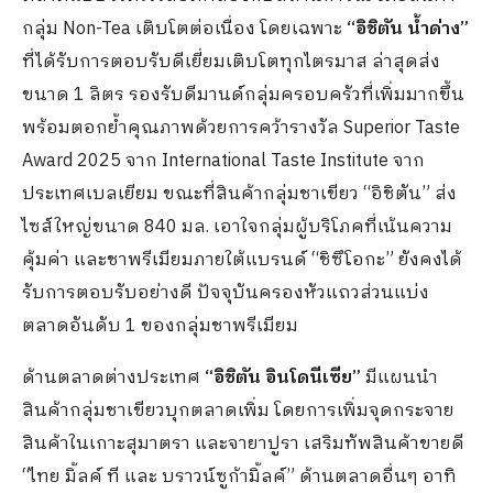
กลุ่ม Non-Tea เติบโตต่อเนื่อง โดยเฉพาะ
“อิชิตัน น้ำด่าง”
ที่ได้รับการตอบรับดีเยี่ยมเติบโตทุกไตรมาส ล่าสุดส่ง
ขนาด 1 ลิตร รองรับดีมานด์กลุ่มครอบครัวที่เพิ่มมากขึ้น
พร้อมตอกย้ำคุณภาพด้วยการคว้ารางวัล Superior Taste
Award 2025 จาก International Taste Institute จาก
ประเทศเบลเยียม ขณะที่สินค้ากลุ่มชาเขียว “อิชิตัน” ส่ง
ไซส์ใหญ่ขนาด 840 มล. เอาใจกลุ่มผู้บริโภคที่เน้นความ
คุ้มค่า และชาพรีเมียมภายใต้แบรนด์ “ชิซึโอกะ” ยังคงได้
รับการตอบรับอย่างดี ปัจจุบันครองหัวแถวส่วนแบ่ง
ตลาดอันดับ 1 ของกลุ่มชาพรีเมียม
ด้านตลาดต่างประเทศ
“อิชิตัน อินโดนีเซีย”
มีแผนนำ
สินค้ากลุ่มชาเขียวบุกตลาดเพิ่ม โดยการเพิ่มจุดกระจาย
สินค้าในเกาะสุมาตรา และจายาปูรา เสริมทัพสินค้าขายดี
“ไทย มิ้ลค์ ที และ บราวน์ซูก้ามิ้ลค์” ด้านตลาดอื่นๆ อาทิ