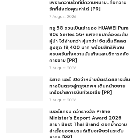
เพราะความรักที่มีความหมาย…คือความ
รักที่ส่งต่อคุณค่าได้ [PR]
7 August 2026
ทรู 5G ชวนเป็นเจ้าของ HUAWEI Pura
90s Series 5G+ แฟลกชิปกล้องระดับ
ผู้นำ ได้ง่ายกว่า คุ้มกว่า! จัดเต็มดีลลด
สูงสุด 19,400 บาท พร้อมสิทธิพิเศษ
ครบครันทั้งความบันเทิงและบริการหลัง
การขาย [PR]
7 August 2026
ริยาด แอร์ เปิดจำหน่ายบัตรโดยสารเส้น
ทางบินตรงสู่กรุงเทพฯ เดินหน้าขยาย
เครือข่ายการบินทั่วเอเชีย [PR]
7 August 2026
เบอร์แทรม คว้ารางวัล Prime
Minister’s Export Award 2026
สาขา Best Thai Brand ตอกย้ำความ
สำเร็จของแบรนด์เซียงเพียวในระดับ
สากล [PR]