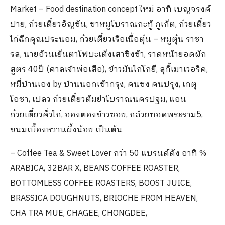
Market – Food destination concept ใหม่ อาทิ เบญจรงค์
ปาย, ก๋วยเตี๋ยวอัญชัน, ขาหมูโบราณกะทู้ ภูเก็ต, ก๋วยเตี๋ยว
ไก่ฉีกคุณประนอม, ก๋วยเตี๋ยวเรือเนื้อตุ๋น – หมูตุ๋น ราชา
รส, นายอ้วนเย็นตาโฟบะเต็งเสาชิงช้า, ราดหน้ายอดผัก
สูตร 40ปี (ศาลเจ้าพ่อเสือ), ข้าวมันไก่โกยี, สุกี้เมาเวอริค,
หมี่บ้านเอง by บ้านนอกเข้ากรุง, คนชง คนปรุง, เกตุ
โอชา, เปลว ก๋วยเตี๋ยวต้มยำโบราณนครปฐม, แอน
ก๋วยเตี๋ยวคั่วไก่, อองตองข้าวซอย, กล้วยทอดพระราม5,
ขนมเบื้องหวานผึ้งน้อย เป็นต้น
– Coffee Tea & Sweet Lover กว่า 50 แบรนด์ดัง อาทิ %
ARABICA, 32BAR X, BEANS COFFEE ROASTER,
BOTTOMLESS COFFEE ROASTERS, BOOST JUICE,
BRASSICA DOUGHNUTS, BRIOCHE FROM HEAVEN,
CHA TRA MUE, CHAGEE, CHONGDEE,