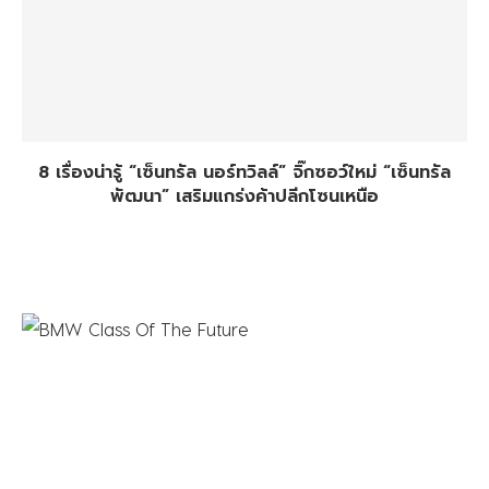
8 เรื่องน่ารู้ “เซ็นทรัล นอร์ทวิลล์”​ จิ๊กซอว์ใหม่ “เซ็นทรัล
พัฒนา” เสริมแกร่งค้าปลีกโซนเหนือ