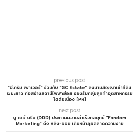
previous post
“บี.กริม เพาเวอร์” ร่วมกับ “GC Estate” ลงนามสัญญาเช่าที่ดิน
ระยะยาว ก่อสร้างสถานีไฟฟ้าย่อย รองรับกลุ่มลูกค้าอุตสาหกรรม
โตต่อเนื่อง [PR]
next post
ดู เดย์ ดรีม (DDD) ประกาศความสำเร็จกลยุทธ์ “Fandom
Marketing” ดึง หลิง-ออม เดินหน้าลุยตลาดความงาม