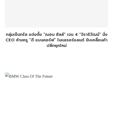
กลุ่มเซ็นทรัล แต่งตั้ง “ฌอน ฮิลล์” เจน 4 “จิราธิวัฒน์” นั่ง
CEO ห้างหรู “ดี แบนคอร์ฟ” ในเนเธอร์แลนด์ ขับเคลื่อนค้า
ปลีกยุคใหม่