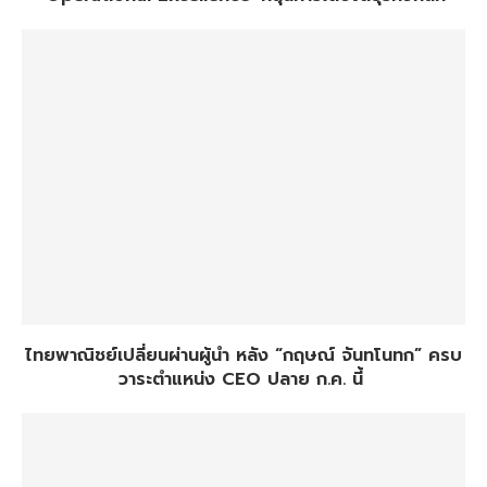
ไทยพาณิชย์เปลี่ยนผ่านผู้นำ หลัง “กฤษณ์ จันทโนทก” ครบ
วาระตำแหน่ง CEO ปลาย ก.ค. นี้