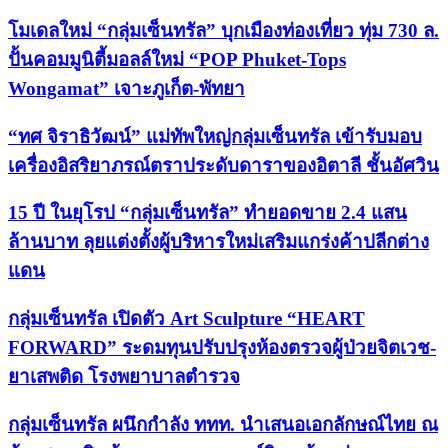
โมเดลใหม่ “กลุ่มเซ็นทรัล” บุกเมืองท่องเที่ยว ทุ่ม 730 ล.
ปั้นคอมมูนิตี้มอลล์ใหม่ “POP Phuket-Tops
Wongamat” เจาะภูเก็ต-พัทยา
“ทศ จิราธิวัฒน์” แม่ทัพใหญ่กลุ่มเซ็นทรัล เข้ารับมอบ
เครื่องอิสริยาภรณ์ตราประดับดาราของอิตาลี ชั้นอัศวิน
15 ปี ในยุโรป “กลุ่มเซ็นทรัล” ทำยอดขาย 2.4 แสน
ล้านบาท ลุยแต่งตั้งผู้บริหารใหม่เสริมแกร่งค้าปลีกต่าง
แดน
กลุ่มเซ็นทรัล เปิดตัว Art Sculpture “HEART
FORWARD” ระดมทุนปรับปรุงห้องตรวจผู้ป่วยจิตเวช-
ยาเสพติด โรงพยาบาลตำรวจ
กลุ่มเซ็นทรัล ผนึกกำลัง ททท. นำเสนอเอกลักษณ์ไทย ณ