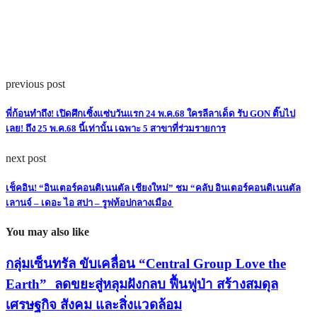
previous post
พี่ก้อนทำถึง! เปิดศึกเซิ้งแซ่บวันแรก 24 พ.ค.68 ใครลีลาเด็ด รับ GON ติ๊บไป
เลย! ถึง 25 พ.ค.68 นี้เท่านั้น เฉพาะ 5 สาขาที่ร่วมรายการ
next post
เช็คอิน! “อินเตอร์คอนติเนนตัล เชียงใหม่” ชม “คลับ อินเตอร์คอนติเนนตัล
เลานจ์ – เดอะ ไอ สปา – รูฟท้อปกลางเมือง
You may also like
กลุ่มเซ็นทรัล ขับเคลื่อน “Central Group Love the
Earth” ลดขยะสู่หลุมฝังกลบ ฟื้นฟูป่า สร้างสมดุล
เศรษฐกิจ สังคม และสิ่งแวดล้อม