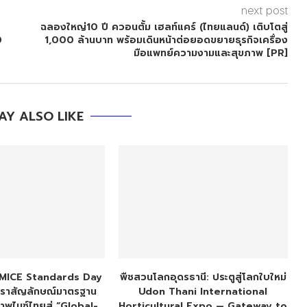
next post
ฉลองใหญ่10 ปี ควอนตั้ม เฮลท์แคร์ (ไทยแลนด์) เติบโตสู่
0
1,000 ล้านบาท พร้อมเดินหน้าต่อยอดขยายธุรกิจเครื่อง
มือแพทย์ความงามและสุขภาพ [PR]
AY ALSO LIKE
น MICE Standards Day
พืชสวนโลกอุดรธานี: ประตูสู่โลกใบใหม่
ราสัญลักษณ์มาตรฐาน
Udon Thani International
าพไมซ์ไทยสู่ “Global-
Horticultural Expo — Gateway to