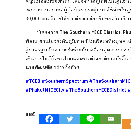
คลุมเมืองไมซ์ซิตี้หลัก โดยจังหวัดภูเก็ตเป็นศูน
เพิ่มจำนวนสมาชิกผู้ถือบัตร กระตุ้นการใช้จ่ายในภูมิ
30,000 คน มีการใช้จ่ายต่อคนต่อทริปของนักเดินท
“โครงการ
The Southern MICE District: Phu
พัฒนาย่านไมซ์ระดับภูมิภาค ที่ไม่เพียงสร้างมูลค่
สู่มาตรฐานโลก และยังช่วยขับเคลื่อนอุตสาหกรรมไมซ์
เดินทางไมซ์ทั้งชาวไทยและชาวต่างชาติรวมทั้งสิ้
นายพัฒนชัย
กล่าวทิ้งท้าย
#TCEB
#SouthernSpectrum
#TheSouthernMIC
#PhuketMICECity
#TheSouthernMICEDistrict
#
แชร์ :