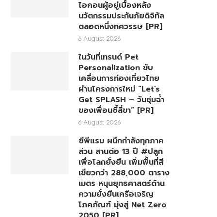
ไอคอนผู้อยู่เบื้องหลัง
นวัตกรรมประกันภัยดิจิทัล
ตลอดหนึ่งทศวรรษ [PR]
6 August 2026
ในวันที่เทรนด์ Pet
Personalization ขับ
เคลื่อนการท่องเที่ยวไทย
ผ่านโครงการใหม่ “Let’s
Get SPLASH – วันชุ่มฉ่ำ
ของเพื่อนซี้สี่ขา” [PR]
6 August 2026
ซีพีแรม ผนึกกำลังทุกภาค
ส่วน สานต่อ 13 ปี #ปลูก
เพื่อโลกยั่งยืน เพิ่มพื้นที่สี
เขียวกว่า 288,000 ตาราง
เมตร หนุนยุทธศาสตร์ด้าน
ความยั่งยืนเครือเจริญ
โภคภัณฑ์ มุ่งสู่ Net Zero
2050 [PR]