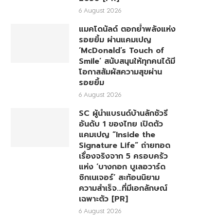
6 August 2026
แมคโดนัลด์ ตอกย้ำพลังแห่ง
รอยยิ้ม ผ่านแคมเปญ
‘McDonald’s Touch of
Smile’ สนับสนุนให้ทุกคนได้มี
โอกาสสัมผัสความสุขผ่าน
รอยยิ้ม
6 August 2026
SC ผู้นำแบรนด์บ้านลักชัวรี
อันดับ 1 ของไทย เปิดตัว
แคมเปญ “Inside the
Signature Life” ถ่ายทอด
เรื่องจริงจาก 5 ครอบครัว
แห่ง ‘บางกอก บูเลอวาร์ด
ซิกเนเจอร์’ สะท้อนนิยาม
ความสำเร็จ…ที่มีเอกลักษณ์
เฉพาะตัว [PR]
6 August 2026