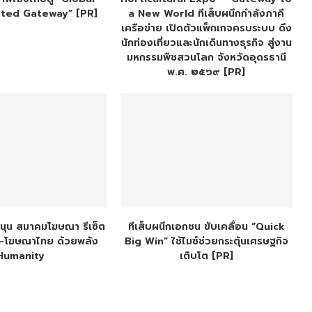
sted Gateway” [PR]
a New World ทีเส็บผนึกกำลังภาคี
เครือข่าย เปิดตัวแพ็กเกจครบระบบ ดึง
นักท่องเที่ยวและนักเดินทางธุรกิจ สู่งาน
มหกรรมพืชสวนโลก จังหวัดอุดรธานี
พ.ศ. ๒๕๖๙ [PR]
หนุน สมาคมโฆษณา รีเซ็ต
ทีเส็บผนึกเอกชน ขับเคลื่อน “Quick
จ-โฆษณาไทย ด้วยพลัง
Big Win” ใช้ไมซ์ช่วยกระตุ้นเศรษฐกิจ
Humanity
เติบโต [PR]