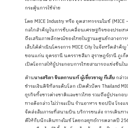
กระตุ้นการใช้จ่าย
โดย MICE Industry หรือ อุตสาหกรรมไมซ์ (MICE – M
กลไกสำคัญในการขับเคลื่อนเศรษฐกิจของประเทศ ส
ถึงเสริมภาพลักษณ์ของไทยในฐานะศูนย์กลางการจั
เส็บได้ดำเนินโครงการ MICE City ในจังหวัดสำคัญ
ขอนแก่น อุดรธานี นครราชสีมา สุราษฎร์ธานี ภูเก
เปิดโอกาสให้ผู้ประกอบการไทยสามารถแข่งขันในตล
ด้าน
นางสริตา จินตกานนท์ ผู้เชี่ยวชาญ ทีเส็บ
กล่าวเ
ชำระเงินดิจิทัลระดับโลก เปิดตัวบัตร Thailand M
ธุรกิจทั้งชาวต่างชาติและชาวไทย รวมถึงผู้ประกอบ
ทางดังกล่าว ไม่ว่าจะเป็น ร้านอาหาร ชอปปิง โรงแร
จัดส่งสัมภาระที่สนามบิน บริการขนส่ง การเดินท
ดีให้กับนักเดินทางไมซ์ โดยกลยุทธ์การตลาดปี 25