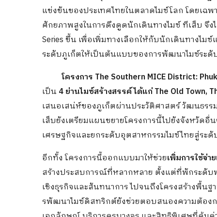
แข่งขันของประเทศไทยในตลาดไมซ์โลก โดยเฉพาะจัง
ศักยภาพสูงในการดึงดูดนักเดินทางไมซ์ ทีเส็บ จึง
Series ขึ้น เพื่อเพิ่มทางเลือกให้กับนักเดินทางไ
ระดับภูเก็ตให้เป็นต้นแบบของการพัฒนาไมซ์ระดับ
โครงการ
The Southern MICE District: Phu
เป็น
4 ย่านไมซ์สร้างสรรค์ ได้แก่ The Old Town,
เสนอเสน่ห์ของภูเก็ตผ่านประวัติศาสตร์ วัฒนธรรม 
เส็บยังเตรียมแผนขยายโครงการนี้ไปยังจังหวัดอื่น
เศรษฐกิจและยกระดับอุตสาหกรรมไมซ์ไทยสู่ระด
อีกทั้ง โครงการนี้ออกแบบมาให้ช่วย
เพิ่มการใช้จ
สร้างประสบการณ์ที่หลากหลาย ตั้งแต่ที่พักระดับพ
เชิงธุรกิจและสันทนาการ ไปจนถึงโครงสร้างพื้นฐา
รพัฒนาไมซ์ดิสทริกต์ยังช่วยตอบสนองความต้องการ
เอกลักษณ์ บริการครบวงจร และสิทธิพิเศษที่คุ้มค่