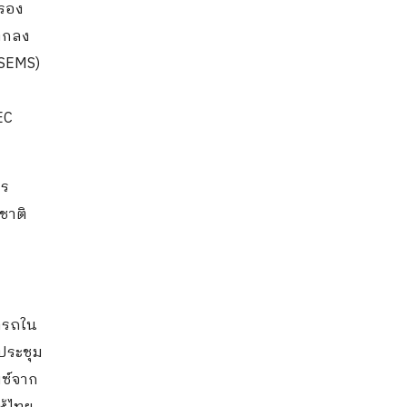
บรอง
อตกลง
ASEMS)
EC
าร
ชาติ
มารถใน
ประชุม
มซ์จาก