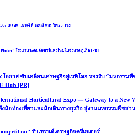
 2569 ณ เอส แอนด์ พี ฮอลล์ สขมวิท 26 [PR]
huket” โรงแรมระดับลักชัวรีแห่งใหม่ในจังหวัดภูเก็ต [PR]
 สร้างโอกาส ขับเคลื่อนเศรษฐกิจสู่เวทีโลก รองรับ “มหกรรม
CE Hub [PR]
nternational Horticultural Expo — Gateway to a New 
ดึงนักท่องเที่ยวและนักเดินทางธุรกิจ สู่งานมหกรรมพืชสว
mpetition” รับเทรนด์เศรษฐกิจครีเอเตอร์