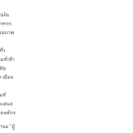
ืนใน
สาหกร
ลงสภาพ
ั่ว
มซ์เข้า
ity
 เมือง
มซ์
นำเสนอ
 องค์กร
นะ “ผู้