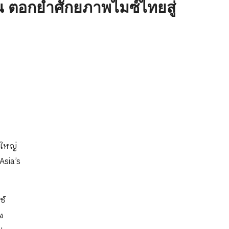
 ตอกย้ำศักยภาพไมซ์ไทยสู่
งใหญ่
sia’s
ซ์
ง