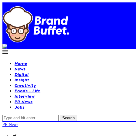
Home
News
Digital
Insight
Creativity
Foods – Life
Interview
PR News
Jobs
Search
PR News