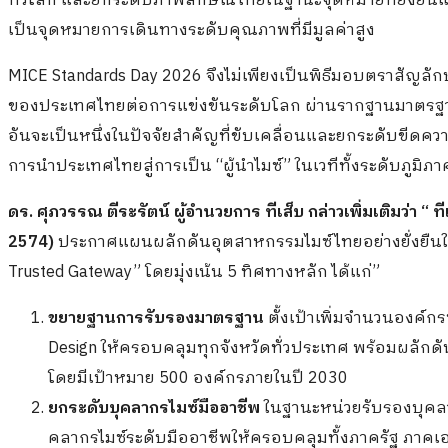
ทั่วโลก และยกระดับภาพลักษณ์ไทยในฐานะจุดหมายที่ยั่งยืนแ
เป็นจุดหมายการเดินทางระดับคุณภาพที่มีมูลค่าสูง
MICE Standards Day 2026 จึงไม่เพียงเป็นพิธีมอบตราสัญล
ของประเทศไทยต่อการแข่งขันระดับโลก ผ่านรากฐานมาตรฐาน
อันจะเป็นหนึ่งในปัจจัยสำคัญที่ขับเคลื่อนและยกระดับขีด
การนำประเทศไทยสู่การเป็น “ผู้นำไมซ์” ในเวทีทั้งระดับภูมิภ
ดร. ศุภวรรณ ตีระรัตน์ ผู้อำนวยการ ทีเส็บ กล่าวเพิ่มเติมว่า “ ท
2574)
ประกาศแผนผลักดันอุตสาหกรรมไมซ์ไทยอย่างยั่งยืนในช่
Trusted Gateway” โดยมุ่งเน้น 5 ทิศทางหลัก ได้แก่”
ขยายฐานการรับรองมาตรฐาน
ตั้งเป้าเพิ่มจำนวนองค์
Design ให้ครอบคลุมทุกจังหวัดทั่วประเทศ พร้อมผลักด
โดยมีเป้าหมาย 500 องค์กรภายในปี 2030
ยกระดับบุคลากรไมซ์มืออาชีพ
ในฐานะหน่วยรับรองบุคล
คลากรไมซ์ระดับมืออาชีพให้ครอบคลุมทั้งภาครัฐ ภาคเอ