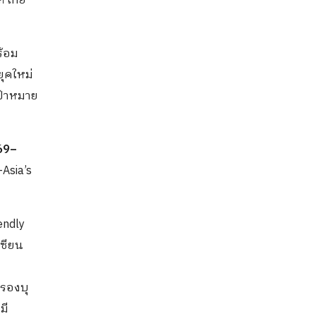
ห้ไทย
ร้อม
ุคใหม่
ป้าหมาย
569–
Asia’s
endly
เซียน
รองบุ
มี