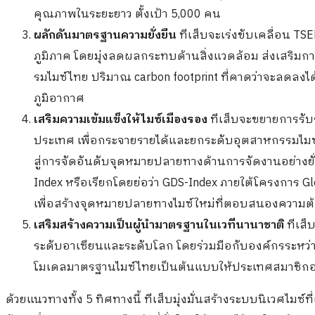
คุณภาพในระยะยาว ตั้งเป้า 5,000 คน
ผลักดันมาตรฐานความยั่งยืน
ทีเส็บจะเร่งขับเคลื่อน 
ภูมิภาค โดยมุ่งลดผลกระทบด้านสิ่งแวดล้อม ส่งเสริม
รมไมซ์ไทย ปริมาณ carbon footprint ที่คาดว่าจะลดล
ภูมิอากาศ
เสริมความเข้มแข็งให้ไมซ์เมืองรอง
ทีเส็บจะขยายการรับ
ประเทศ เพื่อกระจายรายได้และยกระดับอุตสาหกรรมไมซ์ในเ
สู่การจัดอันดับจุดหมายปลายทางด้านการจัดงานอย่างยั่ง
Index หรือเรียกโดยย่อว่า GDS-Index ภายใต้โครงการ Glo
เพี่อสร้างจุดหมายปลายทางไมซ์ใหม่ที่ตอบสนองควา
เสริมสร้างความเป็นผู้นำมาตรฐานในเวทีนานาชาติ
ทีเส
ระดับอาเซียนและระดับโลก โดยร่วมมือกับองค์กรระหว
โมเดลมาตรฐานไมซ์ไทยเป็นต้นแบบให้ประเทศสมาชิกอาเ
ด้วยแนวทางทั้ง 5 ทิศทางนี้ ทีเส็บมุ่งมั่นสร้างระบบนิเวศไมซ์