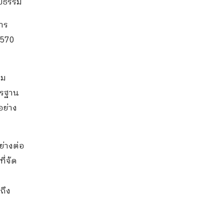
ูปธรรม
าร
2570
าม
ตรฐาน
อย่าง
ย่างต่อ
ี่จัด
ถึง