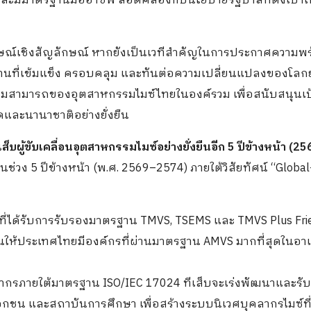
ละมีมาตรฐานมืออาชีพ สอดคล้องกับนโยบายรัฐบาลที่ตั้งเป้าใ
ักษณ์เชิงสัญลักษณ์ หากยังเป็นเวทีสำคัญในการประกาศความพ
ที่เข้มแข็ง ครอบคลุม และทันต่อความเปลี่ยนแปลงของโลกย
ความสามารถของอุตสาหกรรมไมซ์ไทยในองค์รวม เพื่อสนับสนุนเ
าคและนานาชาติอย่างยั่งยืน
ีเส็บผู้ขับเคลื่อนอุตสาหกรรมไมซ์อย่างยั่งยืนอีก 5 ปีข้างหน้า (2
วง 5 ปีข้างหน้า (พ.ศ. 2569–2574) ภายใต้วิสัยทัศน์ “Global-
กรที่ได้รับการรับรองมาตรฐาน TMVS, TSEMS และ TMVS Plus Fri
ันให้ประเทศไทยมีองค์กรที่ผ่านมาตรฐาน AMVS มากที่สุดในอา
ากรภายใต้มาตรฐาน ISO/IEC 17024 ทีเส็บจะเร่งพัฒนาและรับ
กชน และสถาบันการศึกษา เพื่อสร้างระบบนิเวศบุคลากรไมซ์ที่